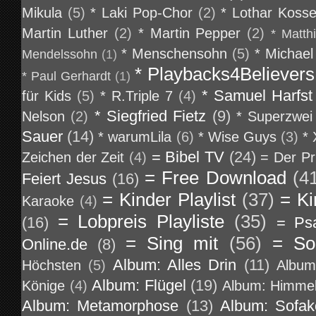
Mikula
(5)
* Laki Pop-Chor
(2)
* Lothar Koss
Martin Luther
(2)
* Martin Pepper
(2)
* Matth
* Menschensohn
(5)
* Michael
Mendelssohn
(1)
* Playbacks4Believers
* Paul Gerhardt
(1)
* Samuel Harfst
für Kids
(5)
* R.Triple 7
(4)
* Siegfried Fietz
(9)
Nelson
(2)
* Superzwei
Sauer
(14)
* warumLila
(6)
* Wise Guys
(3)
*
= Bibel TV
(24)
Zeichen der Zeit
(4)
= Der Pr
= Free Download
(4
Feiert Jesus
(16)
= Kinder Playlist
(37)
= Ki
Karaoke
(4)
= Lobpreis Playliste
(35)
(16)
= Ps
= Sing mit
(56)
= So
Online.de
(8)
Album: Alles Drin
(11)
Höchsten
(5)
Album
Album: Flügel
(19)
Könige
(4)
Album: Himmel
Album: Metamorphose
(13)
Album: Sofa