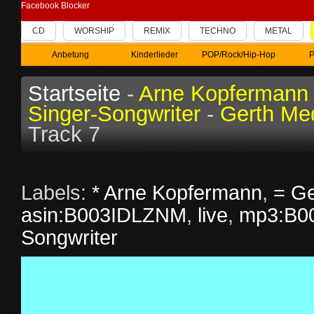
Facebook Blocker
CD
WORSHIP
REMIX
TECHNO
METAL
Anbetung
Kinderlieder
POP/Rock/Hip-Hop
P
Startseite
-
Arne Kopfermann
Singer-Songwriter
-
Gerth Me
Track 7
Labels:
* Arne Kopfermann
,
= Ge
asin:B003IDLZNM
,
live
,
mp3:B0
Songwriter