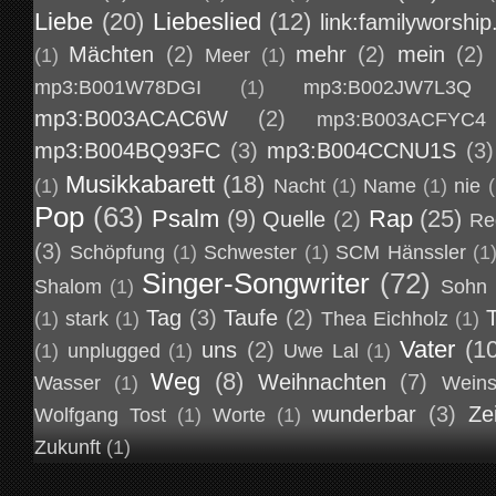
Liebe
(20)
Liebeslied
(12)
link:familyworship
Mächten
(2)
mehr
(2)
mein
(2)
(1)
Meer
(1)
mp3:B001W78DGI
(1)
mp3:B002JW7L3Q
mp3:B003ACAC6W
(2)
mp3:B003ACFYC4
mp3:B004BQ93FC
(3)
mp3:B004CCNU1S
(3)
Musikkabarett
(18)
(1)
Nacht
(1)
Name
(1)
nie
(
Pop
(63)
Psalm
(9)
Rap
(25)
Quelle
(2)
Re
(3)
Schöpfung
(1)
Schwester
(1)
SCM Hänssler
(1
Singer-Songwriter
(72)
Shalom
(1)
Sohn
Tag
(3)
Taufe
(2)
(1)
stark
(1)
Thea Eichholz
(1)
Vater
(1
uns
(2)
(1)
unplugged
(1)
Uwe Lal
(1)
Weg
(8)
Weihnachten
(7)
Wasser
(1)
Weins
wunderbar
(3)
Ze
Wolfgang Tost
(1)
Worte
(1)
Zukunft
(1)