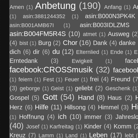
Anbetung
(190)
A
Amen
(1)
Anfang
(1)
asin:B000N3PK4K
(1)
asin:3881244352
(1)
asin:B003IDLZMS
asin:B001AMB67I
(1)
asin:B004FM5R4S
(10)
Ausweg
(2
atmet
(1)
Chor
(16)
(4)
Burg
(2)
Dank
(4)
danke
bist
(1)
du
(12)
dich
(6)
dir
(6)
Elternlied
(1)
Ende
(1)
E
Erntedank
(3)
face
Ewigkeit
(1)
facebook:CROSSmusik
(32)
faceboo
frei
(4)
Freund
(7
(1)
feiern
(1)
Fest
(1)
Feuer
(1)
(3)
geliebt
(2)
geborge
(1)
Geist
(1)
Geschenk
(1
Gott
(54)
Hand
(8)
Gospel
(5)
Haus
(2)
H
Hilfe
(11)
Herz
(6)
Hillsong
(4)
Himmel
(3)
ich
(10)
Hoffnung
(4)
immer
(3)
Jahresl
(1)
(40)
Kinder
(4)
Komm
(
Josef
(1)
Karfreitag
(1)
Leben
(17)
Kreuz
(7)
Lamm
(1)
Land
(1)
lebt