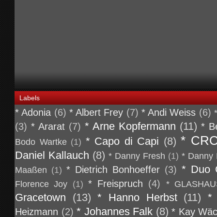
Labels
* Adonia
(6)
* Albert Frey
(7)
* Andi Weiss
(6)
* Arne Kopfermann
(11)
(3)
* Ararat
(7)
* B
* CR
* Capo di Capi
(8)
Bodo Wartke
(1)
Daniel Kallauch
(8)
* Danny Fresh
(1)
* Danny 
* Duo 
* Dietrich Bonhoeffer
(3)
Maaßen
(1)
* Freispruch
(4)
Florence Joy
(1)
* GLASHAU
Gracetown
(13)
* Hanno Herbst
(11)
*
* Johannes Falk
(8)
Heizmann
(2)
* Kay Wäc