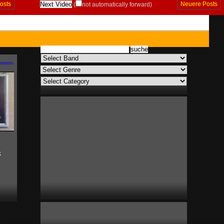
Posts
Neuere Posts
(
not automatically forward)
mments
k