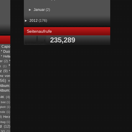
►
Januar
(2)
►
2012
(176)
Seitenaufrufe
235,289
* Capo
* Duo
* Hella
er
(2)
*
*
t
(1)
tz
(9)
*
inz von
(56)
=
Album:
Album:
K4K
(4)
)
bist
(1)
keit
(1)
unde
(1)
3)
Herz
eitag
(1)
ed
(12)
L3Q
(1)