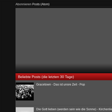
Abonnieren
Posts (Atom)
Beliebte Posts (die letzten 30 Tage)
Gracetown - Das ist unsre Zeit - Pop
Die Gott lieben (werden sein wie die Sonne) - Kirchenl