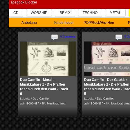
Facebook Blocker
CD
WORSHIP
REMIX
TECHNO
METAL
Anbetung
Kinderlieder
POP/Rock/Hip-Hop
P
0 Comments
0 C
Duo Camillo - Moral -
Duo Camillo - Der Gaukler -
Musikkabarett - Die Pfaffen
Musikkabarett - Die Pfaffen
rasen durch den Wald - Track
rasen durch den Wald - Tra
6
5
Labels:
* Duo Camillo
,
Labels:
* Duo Camillo
,
asin:B000N3PK4K
,
Musikkabarett
asin:B000N3PK4K
,
Musikkabarett