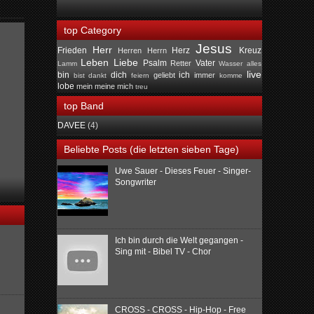
top Category
Jesus
Herr
Frieden
Herz
Kreuz
Herren
Herrn
Leben
Liebe
Psalm
Vater
Retter
Lamm
Wasser
alles
live
bin
dich
ich
geliebt
immer
bist
dankt
feiern
komme
lobe
mein
meine
mich
treu
top Band
DAVEE
(4)
Beliebte Posts (die letzten sieben Tage)
Uwe Sauer - Dieses Feuer - Singer-
Songwriter
Ich bin durch die Welt gegangen -
Sing mit - Bibel TV - Chor
CROSS - CROSS - Hip-Hop - Free