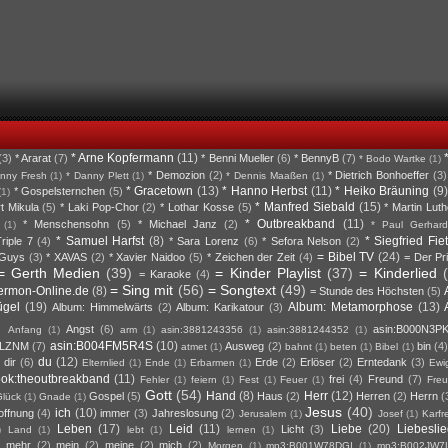
* Arne Kopfermann
(11)
(3)
* Ararat
(7)
* Benni Mueller
(6)
* BennyB
(7)
* Bodo Wartke
(1)
* Demozion
(2)
* Dietrich Bonhoeffer
(3)
nny Fresh
(1)
* Danny Plett
(1)
* Dennis Maaßen
(1)
* Gracetown
(13)
* Hanno Herbst
(11)
* Heiko Bräuning
(9)
* Gospelsternchen
(5)
(1)
* Manfred Siebald
(15)
rt Mikula
(5)
* Laki Pop-Chor
(2)
* Lothar Kosse
(5)
* Martin Luth
* Outbreakband
(11)
* Menschensohn
(5)
* Michael Janz
(2)
(1)
* Paul Gerhard
* Samuel Harfst
(8)
* Siegfried Fie
riple 7
(4)
* Sara Lorenz
(6)
* Sefora Nelson
(2)
= Bibel TV
(24)
 Guys
(3)
* XAVAS
(2)
* Xavier Naidoo
(5)
* Zeichen der Zeit
(4)
= Der Pr
= Gerth Medien
(39)
= Kinder Playlist
(37)
= Kinderlied
= Karaoke
(4)
= Sing mit
(56)
= Songtext
(49)
ermon-Online.de
(8)
= Stunde des Höchsten
(5)
ügel
(19)
Album: Metamorphose
(13)
Album: Himmelwärts
(2)
Album: Karikatour
(3)
Angst
(6)
asin:B000N3P
Anfang
(1)
arm
(1)
asin:3881243356
(1)
asin:3881244352
(1)
asin:B004FM5R4S
(10)
DLZNM
(7)
Ausweg
(2)
bin
(4
atmet
(1)
bahnt
(1)
beten
(1)
Bibel
(1)
du
(12)
dir
(6)
Erde
(2)
Erlöser
(2)
Erntedank
(3)
Elternlied
(1)
Ende
(1)
Erbarmen
(1)
Ewig
ook:theoutbreakband
(11)
frei
(4)
Freund
(7)
Fehler
(1)
feiern
(1)
Fest
(1)
Feuer
(1)
Fre
Gott
(54)
Hand
(8)
Herr
(12)
Gospel
(5)
Haus
(2)
Herren
(2)
Herrn
(
lück
(1)
Gnade
(1)
Jesus
(40)
ich
(10)
offnung
(4)
immer
(3)
Jahreslosung
(2)
Jerusalem
(1)
Josef
(1)
Karfr
Leben
(17)
Leid
(11)
Liebe
(20)
Liebesli
Licht
(3)
)
Land
(1)
lebt
(1)
lernen
(1)
mehr
(2)
mein
(2)
meine
(2)
mich
(2)
)
Morgen
(1)
mp3:B001W78DGI
(1)
mp3:B002JW7