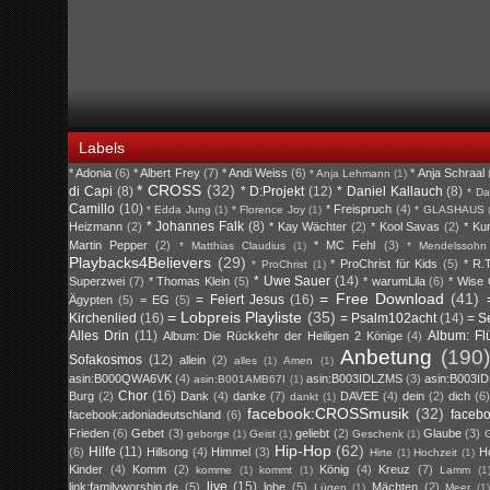
Labels
* Adonia
(6)
* Albert Frey
(7)
* Andi Weiss
(6)
* Anja Schraal
* Anja Lehmann
(1)
* CROSS
(32)
di Capi
(8)
* D:Projekt
(12)
* Daniel Kallauch
(8)
* Da
Camillo
(10)
* Freispruch
(4)
* Edda Jung
(1)
* Florence Joy
(1)
* GLASHAUS
* Johannes Falk
(8)
Heizmann
(2)
* Kay Wächter
(2)
* Kool Savas
(2)
* Ku
Martin Pepper
(2)
* MC Fehl
(3)
* Matthias Claudius
(1)
* Mendelssohn
Playbacks4Believers
(29)
* ProChrist für Kids
(5)
* R.T
* ProChrist
(1)
* Uwe Sauer
(14)
Superzwei
(7)
* Thomas Klein
(5)
* warumLila
(6)
* Wise
= Free Download
(41)
= Feiert Jesus
(16)
Ägypten
(5)
= EG
(5)
= Lobpreis Playliste
(35)
Kirchenlied
(16)
= Psalm102acht
(14)
= S
Alles Drin
(11)
Album: Fl
Album: Die Rückkehr der Heiligen 2 Könige
(4)
Anbetung
(190)
Sofakosmos
(12)
allein
(2)
alles
(1)
Amen
(1)
asin:B000QWA6VK
(4)
asin:B003IDLZMS
(3)
asin:B003I
asin:B001AMB67I
(1)
Chor
(16)
Burg
(2)
Dank
(4)
danke
(7)
DAVEE
(4)
dein
(2)
dich
(6)
dankt
(1)
facebook:CROSSmusik
(32)
faceb
facebook:adoniadeutschland
(6)
Frieden
(6)
Gebet
(3)
geliebt
(2)
Glaube
(3)
geborge
(1)
Geist
(1)
Geschenk
(1)
G
Hip-Hop
(62)
Hilfe
(11)
(6)
Hillsong
(4)
Himmel
(3)
H
Hirte
(1)
Hochzeit
(1)
Kinder
(4)
Komm
(2)
König
(4)
Kreuz
(7)
komme
(1)
kommt
(1)
Lamm
(1
live
(15)
link:familyworship.de
(5)
lobe
(5)
Mächten
(2)
Lügen
(1)
Meer
(1