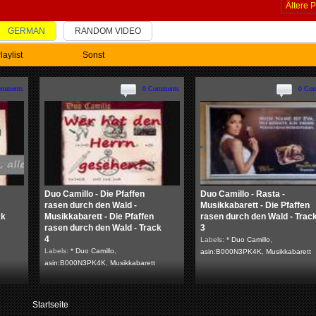
Ältere 
GERMAN
RANDOM VIDEO
laylist
Sonst
omments
0 Comments
0 Co
Duo Camillo - Die Pfaffen
Duo Camillo - Rasta -
rasen durch den Wald -
Musikkabarett - Die Pfaffen
ck
Musikkabarett - Die Pfaffen
rasen durch den Wald - Trac
rasen durch den Wald - Track
3
4
Labels:
* Duo Camillo
,
Labels:
* Duo Camillo
,
asin:B000N3PK4K
,
Musikkabarett
asin:B000N3PK4K
,
Musikkabarett
Startseite