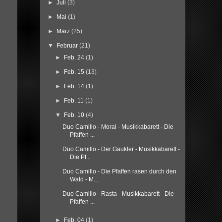
►
Juli
(3)
►
Mai
(1)
►
März
(25)
▼
Februar
(21)
►
Feb. 24
(1)
►
Feb. 15
(13)
►
Feb. 14
(1)
►
Feb. 11
(1)
▼
Feb. 10
(4)
Duo Camillo - Moral - Musikkabarett - Die
Pfaffen ...
Duo Camillo - Der Gaukler - Musikkabarett -
Die Pf...
Duo Camillo - Die Pfaffen rasen durch den
Wald - M...
Duo Camillo - Rasta - Musikkabarett - Die
Pfaffen ...
►
Feb. 04
(1)