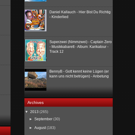
Daniel Kallauch - Hier Bist Du Richtig
- Kinderlied
Superzwei (Nimmzwei) - Captain Zero
- Musikkabarett - Album: Karikatour -
Track 12
BennyB - Gott kennt keine Lügen (er
kann uns nicht betrügen) - Anbetung
Archives
▼
2013
(265)
►
September
(30)
►
August
(183)