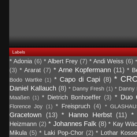
Labels
* Adonia
(6)
* Albert Frey
(7)
* Andi Weiss
(6)
* Arne Kopfermann
(11)
(3)
* Ararat
(7)
* B
* CR
* Capo di Capi
(8)
Bodo Wartke
(1)
Daniel Kallauch
(8)
* Danny Fresh
(1)
* Danny 
* Duo 
* Dietrich Bonhoeffer
(3)
Maaßen
(1)
* Freispruch
(4)
Florence Joy
(1)
* GLASHAU
Gracetown
(13)
* Hanno Herbst
(11)
*
* Johannes Falk
(8)
Heizmann
(2)
* Kay Wäc
Mikula
(5)
* Laki Pop-Chor
(2)
* Lothar Koss