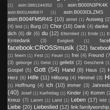
asin:B000N3PK4K
(1)
asin:3881244352
(1)
asin:B003IDLZMS
asin:B001AMB67I
(1)
asin:B004FM5R4S
(10)
Ausweg
(2
atmet
(1)
Chor
(16)
(4)
Burg
(2)
Dank
(4)
danke
bist
(1)
du
(12)
dich
(6)
dir
(6)
Elternlied
(1)
Ende
(1)
E
Erntedank
(3)
face
Ewigkeit
(1)
facebook:CROSSmusik
(32)
faceboo
frei
(4)
Freund
(7
(1)
feiern
(1)
Fest
(1)
Feuer
(1)
(3)
geliebt
(2)
geborge
(1)
Geist
(1)
Geschenk
(1
Gott
(54)
Hand
(8)
Gospel
(5)
Haus
(2)
H
Hilfe
(11)
Herz
(6)
Hillsong
(4)
Himmel
(3)
ich
(10)
Hoffnung
(4)
immer
(3)
Jahresl
(1)
(40)
Kinder
(4)
Komm
(
Josef
(1)
Karfreitag
(1)
Leben
(17)
Kreuz
(7)
Lamm
(1)
Land
(1)
lebt
Liebe
(20)
Liebeslied
(12)
link:familyworship