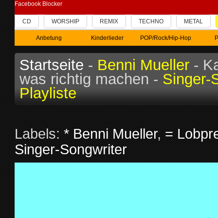
Facebook Blocker
CD
WORSHIP
REMIX
TECHNO
METAL
Anbetung
Kinderlieder
POP/Rock/Hip-Hop
P
Startseite
-
Benni Mueller
- K
was richtig machen -
Singer-
Playliste
Labels:
* Benni Mueller
,
= Lobpre
Singer-Songwriter