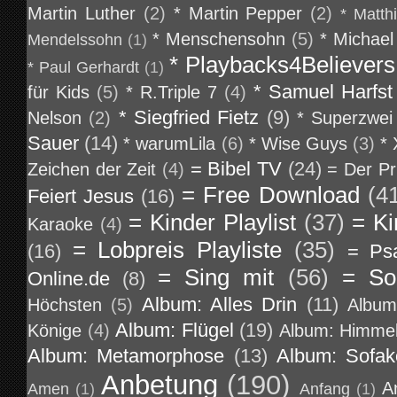
Martin Luther
(2)
* Martin Pepper
(2)
* Matth
* Menschensohn
(5)
* Michael
Mendelssohn
(1)
* Playbacks4Believers
* Paul Gerhardt
(1)
* Samuel Harfst
für Kids
(5)
* R.Triple 7
(4)
* Siegfried Fietz
(9)
Nelson
(2)
* Superzwei
Sauer
(14)
* warumLila
(6)
* Wise Guys
(3)
*
= Bibel TV
(24)
Zeichen der Zeit
(4)
= Der Pr
= Free Download
(4
Feiert Jesus
(16)
= Kinder Playlist
(37)
= Ki
Karaoke
(4)
= Lobpreis Playliste
(35)
(16)
= Ps
= Sing mit
(56)
= So
Online.de
(8)
Album: Alles Drin
(11)
Höchsten
(5)
Album
Album: Flügel
(19)
Könige
(4)
Album: Himmel
Album: Metamorphose
(13)
Album: Sofa
Anbetung
(190)
A
Amen
(1)
Anfang
(1)