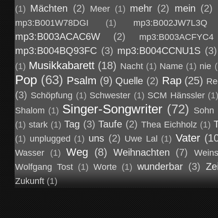
Mächten
(2)
mehr
(2)
mein
(2)
(1)
Meer
(1)
mp3:B001W78DGI
(1)
mp3:B002JW7L3Q
mp3:B003ACAC6W
(2)
mp3:B003ACFYC4
mp3:B004BQ93FC
(3)
mp3:B004CCNU1S
(3)
Musikkabarett
(18)
(1)
Nacht
(1)
Name
(1)
nie
(
Pop
(63)
Psalm
(9)
Rap
(25)
Quelle
(2)
Re
(3)
Schöpfung
(1)
Schwester
(1)
SCM Hänssler
(1
Singer-Songwriter
(72)
Shalom
(1)
Sohn
Tag
(3)
Taufe
(2)
(1)
stark
(1)
Thea Eichholz
(1)
Vater
(1
uns
(2)
(1)
unplugged
(1)
Uwe Lal
(1)
Weg
(8)
Weihnachten
(7)
Wasser
(1)
Weins
wunderbar
(3)
Ze
Wolfgang Tost
(1)
Worte
(1)
Zukunft
(1)