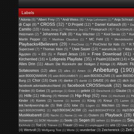
Labels
* Adonia
(6)
* Albert Frey
(7)
* Andi Weiss
(6)
* Anja Schraal
* Anja Lehmann
(1)
* CROSS
(32)
di Capi
(8)
* D:Projekt
(12)
* Daniel Kallauch
(8)
* Da
Camillo
(10)
* Freispruch
(4)
* Edda Jung
(1)
* Florence Joy
(1)
* GLASHAUS
* Johannes Falk
(8)
Heizmann
(2)
* Kay Wächter
(2)
* Kool Savas
(2)
* Ku
Martin Pepper
(2)
* MC Fehl
(3)
* Matthias Claudius
(1)
* Mendelssohn
Playbacks4Believers
(29)
* ProChrist für Kids
(5)
* R.T
* ProChrist
(1)
* Uwe Sauer
(14)
Superzwei
(7)
* Thomas Klein
(5)
* warumLila
(6)
* Wise
= Free Download
(41)
= Feiert Jesus
(16)
Ägypten
(5)
= EG
(5)
= Lobpreis Playliste
(35)
Kirchenlied
(16)
= Psalm102acht
(14)
= S
Alles Drin
(11)
Album: Fl
Album: Die Rückkehr der Heiligen 2 Könige
(4)
Anbetung
(190)
Sofakosmos
(12)
allein
(2)
alles
(1)
Amen
(1)
asin:B000QWA6VK
(4)
asin:B003IDLZMS
(3)
asin:B003I
asin:B001AMB67I
(1)
Chor
(16)
Burg
(2)
Dank
(4)
danke
(7)
DAVEE
(4)
dein
(2)
dich
(6)
dankt
(1)
facebook:CROSSmusik
(32)
faceb
facebook:adoniadeutschland
(6)
Frieden
(6)
Gebet
(3)
geliebt
(2)
Glaube
(3)
geborge
(1)
Geist
(1)
Geschenk
(1)
G
Hip-Hop
(62)
Hilfe
(11)
(6)
Hillsong
(4)
Himmel
(3)
H
Hirte
(1)
Hochzeit
(1)
Kinder
(4)
Komm
(2)
König
(4)
Kreuz
(7)
komme
(1)
kommt
(1)
Lamm
(1
live
(15)
link:familyworship.de
(5)
lobe
(5)
Mächten
(2)
Lügen
(1)
Meer
(1
mp3:B003ACAC6W
(2)
mp3:B0
mp3:B002K5IWRQ
(1)
mp3:B003ACFYC4
(1)
Playback
(28)
Musikkabarett
(18)
Ostern
(6)
Nacht
(1)
Name
(1)
nie
(1)
Sin
Segen
(8)
Seele
(3)
Schwester
(1)
SCM Hänssler
(1)
sehen
(1)
Shalom
(1)
Tod
(4)
Trauer
(2)
uns
(2)
Eichholz
(1)
Tränen
(1)
treu
(1)
unplugged
(1)
Uwe Lal
Zeit
(4)
Wertvoll
(3)
wunderbar
(3)
Zeichentrick
(2)
Wolfgang Tost
(1)
Worte
(1)