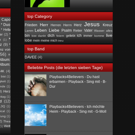
top Category
* Capo
Jesus
Herr
* Duo
Frieden
Herz
Kreuz
Herren
Herrn
* Hella
Leben
Liebe
Psalm
Vater
Retter
Lamm
Wasser
alles
er
(2)
*
live
bin
dich
ich
geliebt
immer
bist
dankt
feiern
komme
*
t
(1)
lobe
mein
meine
mich
treu
tz
(9)
*
top Band
inz von
(56)
=
DAVEE
(4)
Album:
Album:
Beliebte Posts (die letzten sieben Tage)
K4K
(4)
)
bist
(1)
Playbacks4Believers - Du hast
keit
(1)
erbarmen - Playback - Sing mit - B-
Dur
unde
(1)
3)
Herz
eitag
(1)
ed
(12)
L3Q
(1)
Playbacks4Believers - Ich möchte
ical
(1)
Heim - Playback - Sing mit - G-Moll
fung
(1)
2)
Thea
Welt
(1)