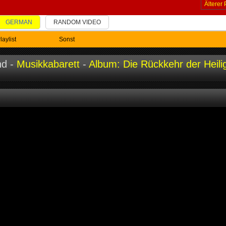
Älterer 
GERMAN
RANDOM VIDEO
laylist
Sonst
nd -
Musikkabarett
-
Album: Die Rückkehr der Heili