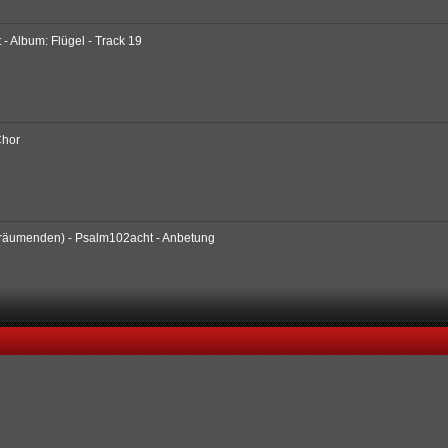
 Album: Flügel - Track 19
Chor
 Träumenden) - Psalm102acht - Anbetung