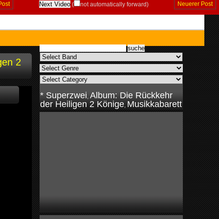
Post
Neuerer Post
(
not automatically forward)
gen 2
* Superzwei
Album: Die Rückkehr
,
der Heiligen 2 Könige
Musikkabarett
,