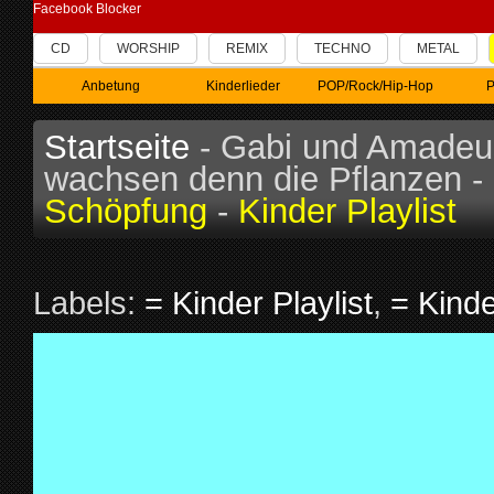
Facebook Blocker
CD
WORSHIP
REMIX
TECHNO
METAL
Anbetung
Kinderlieder
POP/Rock/Hip-Hop
P
Startseite
- Gabi und Amadeu
wachsen denn die Pflanzen -
Schöpfung
-
Kinder Playlist
Labels:
= Kinder Playlist
,
= Kinde