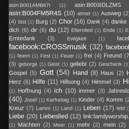
asin:B003IDLZMS
asin:B001AMB67I
(1)
asin:B004FM5R4S
(10)
Ausweg
(2
atmet
(1)
Chor
(16)
(4)
Burg
(2)
Dank
(4)
danke
bist
(1)
du
(12)
dich
(6)
dir
(6)
Elternlied
(1)
Ende
(1)
E
Erntedank
(3)
face
Ewigkeit
(1)
facebook:CROSSmusik
(32)
faceboo
frei
(4)
Freund
(7
(1)
feiern
(1)
Fest
(1)
Feuer
(1)
(3)
geliebt
(2)
geborge
(1)
Geist
(1)
Geschenk
(1
Gott
(54)
Hand
(8)
Gospel
(5)
Haus
(2)
H
Hilfe
(11)
Herz
(6)
Hillsong
(4)
Himmel
(3)
ich
(10)
Hoffnung
(4)
immer
(3)
Jahresl
(1)
(40)
Kinder
(4)
Komm
(
Josef
(1)
Karfreitag
(1)
Leben
(17)
Kreuz
(7)
Lamm
(1)
Land
(1)
lebt
Liebe
(20)
Liebeslied
(12)
link:familyworship
Mächten
(2)
mehr
(2)
mein
(2)
(1)
Meer
(1)