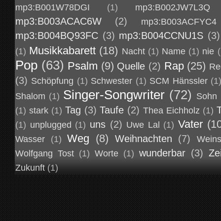
mp3:B001W78DGI
(1)
mp3:B002JW7L3Q
mp3:B003ACAC6W
(2)
mp3:B003ACFYC4
mp3:B004BQ93FC
(3)
mp3:B004CCNU1S
(3)
Musikkabarett
(18)
(1)
Nacht
(1)
Name
(1)
nie
(
Pop
(63)
Psalm
(9)
Rap
(25)
Quelle
(2)
Re
(3)
Schöpfung
(1)
Schwester
(1)
SCM Hänssler
(1
Singer-Songwriter
(72)
Shalom
(1)
Sohn
Tag
(3)
Taufe
(2)
(1)
stark
(1)
Thea Eichholz
(1)
Vater
(1
uns
(2)
(1)
unplugged
(1)
Uwe Lal
(1)
Weg
(8)
Weihnachten
(7)
Wasser
(1)
Weins
wunderbar
(3)
Ze
Wolfgang Tost
(1)
Worte
(1)
Zukunft
(1)