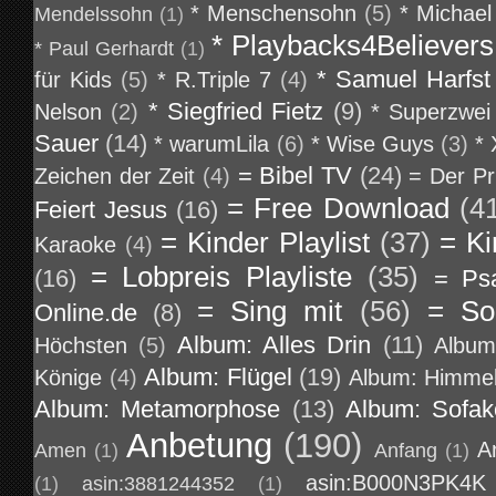
* Menschensohn
(5)
* Michael
Mendelssohn
(1)
* Playbacks4Believers
* Paul Gerhardt
(1)
* Samuel Harfst
für Kids
(5)
* R.Triple 7
(4)
* Siegfried Fietz
(9)
Nelson
(2)
* Superzwei
Sauer
(14)
* warumLila
(6)
* Wise Guys
(3)
*
= Bibel TV
(24)
Zeichen der Zeit
(4)
= Der Pr
= Free Download
(4
Feiert Jesus
(16)
= Kinder Playlist
(37)
= Ki
Karaoke
(4)
= Lobpreis Playliste
(35)
(16)
= Ps
= Sing mit
(56)
= So
Online.de
(8)
Album: Alles Drin
(11)
Höchsten
(5)
Album
Album: Flügel
(19)
Könige
(4)
Album: Himmel
Album: Metamorphose
(13)
Album: Sofa
Anbetung
(190)
A
Amen
(1)
Anfang
(1)
asin:B000N3PK4K
(1)
asin:3881244352
(1)