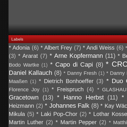
Labels
* Adonia
(6)
* Albert Frey
(7)
* Andi Weiss
(6)
* Arne Kopfermann
(11)
(3)
* Ararat
(7)
* B
* CR
* Capo di Capi
(8)
Bodo Wartke
(1)
Daniel Kallauch
(8)
* Danny Fresh
(1)
* Danny 
* Duo 
* Dietrich Bonhoeffer
(3)
Maaßen
(1)
* Freispruch
(4)
Florence Joy
(1)
* GLASHAU
Gracetown
(13)
* Hanno Herbst
(11)
*
* Johannes Falk
(8)
Heizmann
(2)
* Kay Wäc
Mikula
(5)
* Laki Pop-Chor
(2)
* Lothar Koss
Martin Luther
(2)
* Martin Pepper
(2)
* Matth