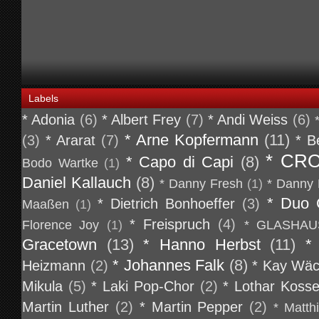
Labels
* Adonia
(6)
* Albert Frey
(7)
* Andi Weiss
(6)
* Arne Kopfermann
(11)
(3)
* Ararat
(7)
* B
* CR
* Capo di Capi
(8)
Bodo Wartke
(1)
Daniel Kallauch
(8)
* Danny Fresh
(1)
* Danny 
* Duo 
* Dietrich Bonhoeffer
(3)
Maaßen
(1)
* Freispruch
(4)
Florence Joy
(1)
* GLASHAU
Gracetown
(13)
* Hanno Herbst
(11)
*
* Johannes Falk
(8)
Heizmann
(2)
* Kay Wäc
Mikula
(5)
* Laki Pop-Chor
(2)
* Lothar Koss
Martin Luther
(2)
* Martin Pepper
(2)
* Matth