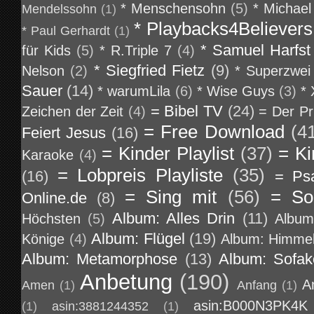
* Menschensohn
(5)
* Michael
Mendelssohn
(1)
* Playbacks4Believers
* Paul Gerhardt
(1)
* Samuel Harfst
für Kids
(5)
* R.Triple 7
(4)
* Siegfried Fietz
(9)
Nelson
(2)
* Superzwei
Sauer
(14)
* warumLila
(6)
* Wise Guys
(3)
*
= Bibel TV
(24)
Zeichen der Zeit
(4)
= Der Pr
= Free Download
(4
Feiert Jesus
(16)
= Kinder Playlist
(37)
= Ki
Karaoke
(4)
= Lobpreis Playliste
(35)
(16)
= Ps
= Sing mit
(56)
= So
Online.de
(8)
Album: Alles Drin
(11)
Höchsten
(5)
Album
Album: Flügel
(19)
Könige
(4)
Album: Himmel
Album: Metamorphose
(13)
Album: Sofa
Anbetung
(190)
A
Amen
(1)
Anfang
(1)
asin:B000N3PK4K
(1)
asin:3881244352
(1)