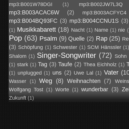
mp3:B001W78DGI
(1)
mp3:B002JW7L3Q
mp3:B003ACAC6W
(2)
mp3:B003ACFYC4
mp3:B004BQ93FC
(3)
mp3:B004CCNU1S
(3)
Musikkabarett
(18)
(1)
Nacht
(1)
Name
(1)
nie
(
Pop
(63)
Psalm
(9)
Rap
(25)
Quelle
(2)
Re
(3)
Schöpfung
(1)
Schwester
(1)
SCM Hänssler
(1
Singer-Songwriter
(72)
Shalom
(1)
Sohn
Tag
(3)
Taufe
(2)
(1)
stark
(1)
Thea Eichholz
(1)
Vater
(1
uns
(2)
(1)
unplugged
(1)
Uwe Lal
(1)
Weg
(8)
Weihnachten
(7)
Wasser
(1)
Weins
wunderbar
(3)
Ze
Wolfgang Tost
(1)
Worte
(1)
Zukunft
(1)