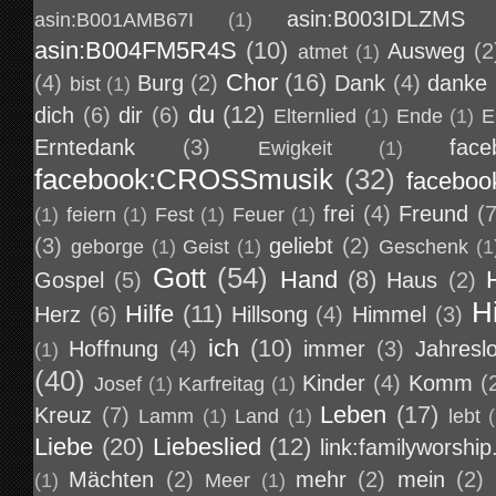
asin:B003IDLZMS
asin:B001AMB67I
(1)
asin:B004FM5R4S
(10)
Ausweg
(2
atmet
(1)
Chor
(16)
(4)
Burg
(2)
Dank
(4)
danke
bist
(1)
du
(12)
dich
(6)
dir
(6)
Elternlied
(1)
Ende
(1)
E
Erntedank
(3)
face
Ewigkeit
(1)
facebook:CROSSmusik
(32)
faceboo
frei
(4)
Freund
(7
(1)
feiern
(1)
Fest
(1)
Feuer
(1)
(3)
geliebt
(2)
geborge
(1)
Geist
(1)
Geschenk
(1
Gott
(54)
Hand
(8)
Gospel
(5)
Haus
(2)
H
Hilfe
(11)
Herz
(6)
Hillsong
(4)
Himmel
(3)
ich
(10)
Hoffnung
(4)
immer
(3)
Jahresl
(1)
(40)
Kinder
(4)
Komm
(
Josef
(1)
Karfreitag
(1)
Leben
(17)
Kreuz
(7)
Lamm
(1)
Land
(1)
lebt
Liebe
(20)
Liebeslied
(12)
link:familyworship
Mächten
(2)
mehr
(2)
mein
(2)
(1)
Meer
(1)