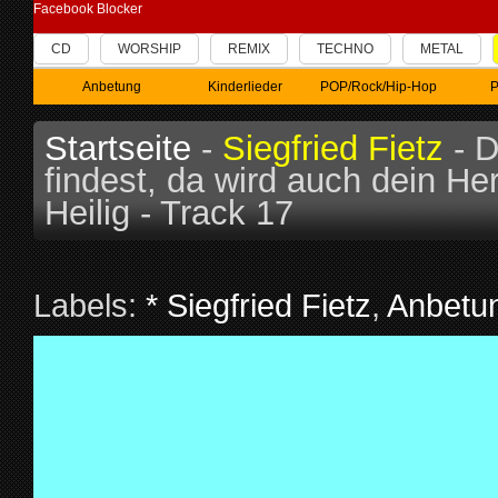
Facebook Blocker
CD
WORSHIP
REMIX
TECHNO
METAL
Anbetung
Kinderlieder
POP/Rock/Hip-Hop
P
Startseite
-
Siegfried Fietz
- D
findest, da wird auch dein He
Heilig - Track 17
Labels:
* Siegfried Fietz
,
Anbetu