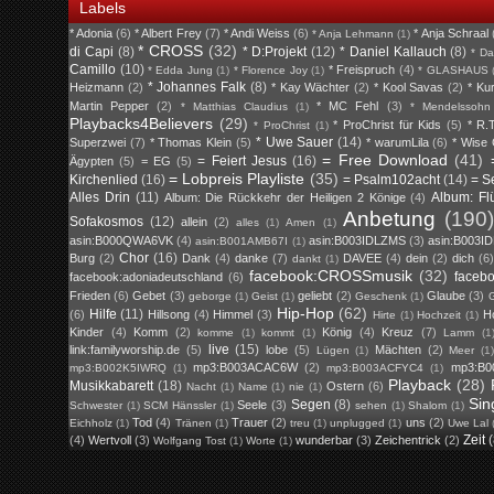
Labels
* Adonia
(6)
* Albert Frey
(7)
* Andi Weiss
(6)
* Anja Schraal
* Anja Lehmann
(1)
* CROSS
(32)
di Capi
(8)
* D:Projekt
(12)
* Daniel Kallauch
(8)
* Da
Camillo
(10)
* Freispruch
(4)
* Edda Jung
(1)
* Florence Joy
(1)
* GLASHAUS
* Johannes Falk
(8)
Heizmann
(2)
* Kay Wächter
(2)
* Kool Savas
(2)
* Ku
Martin Pepper
(2)
* MC Fehl
(3)
* Matthias Claudius
(1)
* Mendelssohn
Playbacks4Believers
(29)
* ProChrist für Kids
(5)
* R.T
* ProChrist
(1)
* Uwe Sauer
(14)
Superzwei
(7)
* Thomas Klein
(5)
* warumLila
(6)
* Wise
= Free Download
(41)
= Feiert Jesus
(16)
Ägypten
(5)
= EG
(5)
= Lobpreis Playliste
(35)
Kirchenlied
(16)
= Psalm102acht
(14)
= S
Alles Drin
(11)
Album: Fl
Album: Die Rückkehr der Heiligen 2 Könige
(4)
Anbetung
(190)
Sofakosmos
(12)
allein
(2)
alles
(1)
Amen
(1)
asin:B000QWA6VK
(4)
asin:B003IDLZMS
(3)
asin:B003I
asin:B001AMB67I
(1)
Chor
(16)
Burg
(2)
Dank
(4)
danke
(7)
DAVEE
(4)
dein
(2)
dich
(6)
dankt
(1)
facebook:CROSSmusik
(32)
faceb
facebook:adoniadeutschland
(6)
Frieden
(6)
Gebet
(3)
geliebt
(2)
Glaube
(3)
geborge
(1)
Geist
(1)
Geschenk
(1)
G
Hip-Hop
(62)
Hilfe
(11)
(6)
Hillsong
(4)
Himmel
(3)
H
Hirte
(1)
Hochzeit
(1)
Kinder
(4)
Komm
(2)
König
(4)
Kreuz
(7)
komme
(1)
kommt
(1)
Lamm
(1
live
(15)
link:familyworship.de
(5)
lobe
(5)
Mächten
(2)
Lügen
(1)
Meer
(1
mp3:B003ACAC6W
(2)
mp3:B0
mp3:B002K5IWRQ
(1)
mp3:B003ACFYC4
(1)
Playback
(28)
Musikkabarett
(18)
Ostern
(6)
Nacht
(1)
Name
(1)
nie
(1)
Sin
Segen
(8)
Seele
(3)
Schwester
(1)
SCM Hänssler
(1)
sehen
(1)
Shalom
(1)
Tod
(4)
Trauer
(2)
uns
(2)
Eichholz
(1)
Tränen
(1)
treu
(1)
unplugged
(1)
Uwe Lal
Zeit
(4)
Wertvoll
(3)
wunderbar
(3)
Zeichentrick
(2)
Wolfgang Tost
(1)
Worte
(1)