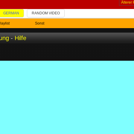
Älterer 
GERMAN
RANDOM VIDEO
laylist
Sonst
ung
-
Hilfe