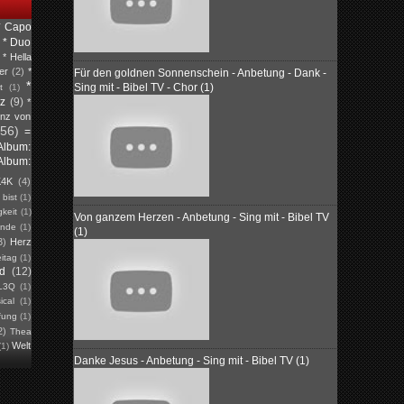
* Capo
* Duo
* Hella
er
(2)
*
Für den goldnen Sonnenschein - Anbetung - Dank -
*
Sing mit - Bibel TV - Chor (1)
t
(1)
tz
(9)
*
inz von
(56)
=
Album:
Album:
K4K
(4)
)
bist
(1)
keit
(1)
Von ganzem Herzen - Anbetung - Sing mit - Bibel TV
unde
(1)
(1)
3)
Herz
eitag
(1)
ed
(12)
L3Q
(1)
ical
(1)
fung
(1)
2)
Thea
Welt
(1)
Danke Jesus - Anbetung - Sing mit - Bibel TV (1)