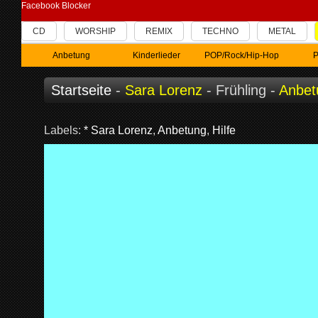
Facebook Blocker
CD
WORSHIP
REMIX
TECHNO
METAL
Anbetung
Kinderlieder
POP/Rock/Hip-Hop
P
Startseite
-
Sara Lorenz
- Frühling -
Anbet
Labels:
* Sara Lorenz
,
Anbetung
,
Hilfe