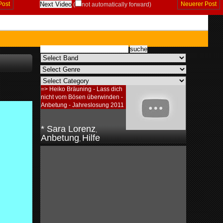
Post
Neuerer Post
(
not automatically forward)
=> Heiko Bräuning - Lass dich
nicht vom Bösen überwinden -
Anbetung - Jahreslosung 2011
* Sara Lorenz
,
Anbetung
Hilfe
,