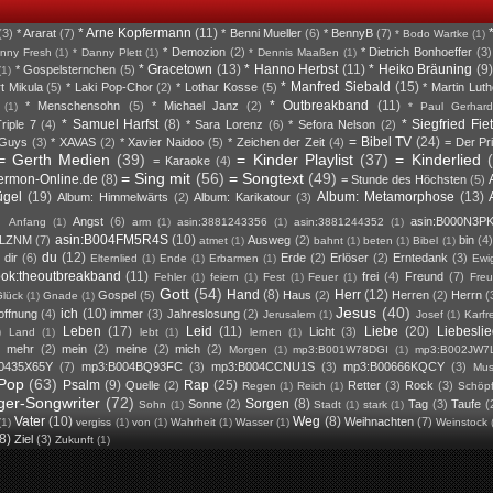
* Arne Kopfermann
(11)
(3)
* Ararat
(7)
* Benni Mueller
(6)
* BennyB
(7)
* Bodo Wartke
(1)
* Demozion
(2)
* Dietrich Bonhoeffer
(3)
nny Fresh
(1)
* Danny Plett
(1)
* Dennis Maaßen
(1)
* Gracetown
(13)
* Hanno Herbst
(11)
* Heiko Bräuning
(9)
* Gospelsternchen
(5)
(1)
* Manfred Siebald
(15)
rt Mikula
(5)
* Laki Pop-Chor
(2)
* Lothar Kosse
(5)
* Martin Luth
* Outbreakband
(11)
* Menschensohn
(5)
* Michael Janz
(2)
(1)
* Paul Gerhard
* Samuel Harfst
(8)
* Siegfried Fie
riple 7
(4)
* Sara Lorenz
(6)
* Sefora Nelson
(2)
= Bibel TV
(24)
 Guys
(3)
* XAVAS
(2)
* Xavier Naidoo
(5)
* Zeichen der Zeit
(4)
= Der Pr
= Gerth Medien
(39)
= Kinder Playlist
(37)
= Kinderlied
= Karaoke
(4)
= Sing mit
(56)
= Songtext
(49)
ermon-Online.de
(8)
= Stunde des Höchsten
(5)
ügel
(19)
Album: Metamorphose
(13)
Album: Himmelwärts
(2)
Album: Karikatour
(3)
Angst
(6)
asin:B000N3P
Anfang
(1)
arm
(1)
asin:3881243356
(1)
asin:3881244352
(1)
asin:B004FM5R4S
(10)
DLZNM
(7)
Ausweg
(2)
bin
(4
atmet
(1)
bahnt
(1)
beten
(1)
Bibel
(1)
du
(12)
dir
(6)
Erde
(2)
Erlöser
(2)
Erntedank
(3)
Elternlied
(1)
Ende
(1)
Erbarmen
(1)
Ewig
ook:theoutbreakband
(11)
frei
(4)
Freund
(7)
Fehler
(1)
feiern
(1)
Fest
(1)
Feuer
(1)
Fre
Gott
(54)
Hand
(8)
Herr
(12)
Gospel
(5)
Haus
(2)
Herren
(2)
Herrn
(
lück
(1)
Gnade
(1)
Jesus
(40)
ich
(10)
offnung
(4)
immer
(3)
Jahreslosung
(2)
Jerusalem
(1)
Josef
(1)
Karfr
Leben
(17)
Leid
(11)
Liebe
(20)
Liebesli
Licht
(3)
)
Land
(1)
lebt
(1)
lernen
(1)
mehr
(2)
mein
(2)
meine
(2)
mich
(2)
)
Morgen
(1)
mp3:B001W78DGI
(1)
mp3:B002JW7
0435X65Y
(7)
mp3:B004BQ93FC
(3)
mp3:B004CCNU1S
(3)
mp3:B00666KQCY
(3)
Mus
Pop
(63)
Psalm
(9)
Rap
(25)
Quelle
(2)
Retter
(3)
Rock
(3)
Regen
(1)
Reich
(1)
Schöp
ger-Songwriter
(72)
Sorgen
(8)
Sonne
(2)
Tag
(3)
Taufe
(
Sohn
(1)
Stadt
(1)
stark
(1)
Vater
(10)
Weg
(8)
Weihnachten
(7)
(1)
vergiss
(1)
von
(1)
Wahrheit
(1)
Wasser
(1)
Weinstock
(8)
Ziel
(3)
Zukunft
(1)