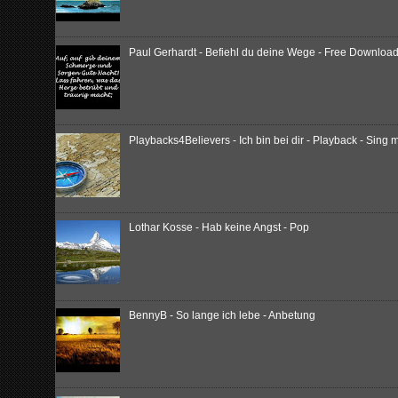
Paul Gerhardt - Befiehl du deine Wege - Free Download
Playbacks4Believers - Ich bin bei dir - Playback - Sing m
Lothar Kosse - Hab keine Angst - Pop
BennyB - So lange ich lebe - Anbetung