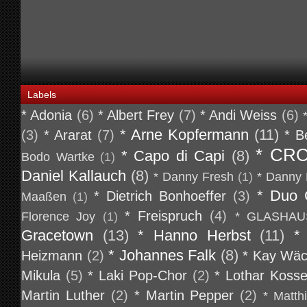
Labels
* Adonia
(6)
* Albert Frey
(7)
* Andi Weiss
(6)
* Arne Kopfermann
(11)
(3)
* Ararat
(7)
* B
* CR
* Capo di Capi
(8)
Bodo Wartke
(1)
Daniel Kallauch
(8)
* Danny Fresh
(1)
* Danny 
* Duo 
* Dietrich Bonhoeffer
(3)
Maaßen
(1)
* Freispruch
(4)
Florence Joy
(1)
* GLASHAU
Gracetown
(13)
* Hanno Herbst
(11)
*
* Johannes Falk
(8)
Heizmann
(2)
* Kay Wäc
Mikula
(5)
* Laki Pop-Chor
(2)
* Lothar Koss
Martin Luther
(2)
* Martin Pepper
(2)
* Matth