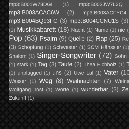
mp3:B001W78DGI
(1)
mp3:B002JW7L3Q
mp3:B003ACAC6W
(2)
mp3:B003ACFYC4
mp3:B004BQ93FC
(3)
mp3:B004CCNU1S
(3)
Musikkabarett
(18)
(1)
Nacht
(1)
Name
(1)
nie
(
Pop
(63)
Psalm
(9)
Rap
(25)
Quelle
(2)
Re
(3)
Schöpfung
(1)
Schwester
(1)
SCM Hänssler
(1
Singer-Songwriter
(72)
Shalom
(1)
Sohn
Tag
(3)
Taufe
(2)
(1)
stark
(1)
Thea Eichholz
(1)
Vater
(1
uns
(2)
(1)
unplugged
(1)
Uwe Lal
(1)
Weg
(8)
Weihnachten
(7)
Wasser
(1)
Weins
wunderbar
(3)
Ze
Wolfgang Tost
(1)
Worte
(1)
Zukunft
(1)