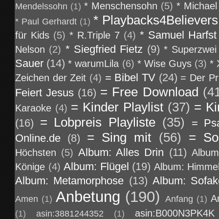
* Menschensohn
(5)
* Michael
Mendelssohn
(1)
* Playbacks4Believers
* Paul Gerhardt
(1)
* Samuel Harfst
für Kids
(5)
* R.Triple 7
(4)
* Siegfried Fietz
(9)
Nelson
(2)
* Superzwei
Sauer
(14)
* warumLila
(6)
* Wise Guys
(3)
*
= Bibel TV
(24)
Zeichen der Zeit
(4)
= Der Pr
= Free Download
(4
Feiert Jesus
(16)
= Kinder Playlist
(37)
= Ki
Karaoke
(4)
= Lobpreis Playliste
(35)
(16)
= Ps
= Sing mit
(56)
= So
Online.de
(8)
Album: Alles Drin
(11)
Höchsten
(5)
Album
Album: Flügel
(19)
Könige
(4)
Album: Himmel
Album: Metamorphose
(13)
Album: Sofa
Anbetung
(190)
A
Amen
(1)
Anfang
(1)
asin:B000N3PK4K
(1)
asin:3881244352
(1)