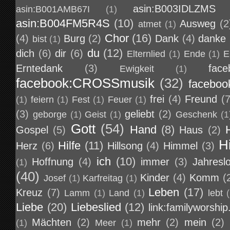
asin:B003IDLZMS
asin:B001AMB67I
(1)
asin:B004FM5R4S
(10)
Ausweg
(2
atmet
(1)
Chor
(16)
(4)
Burg
(2)
Dank
(4)
danke
bist
(1)
du
(12)
dich
(6)
dir
(6)
Elternlied
(1)
Ende
(1)
E
Erntedank
(3)
face
Ewigkeit
(1)
facebook:CROSSmusik
(32)
faceboo
frei
(4)
Freund
(7
(1)
feiern
(1)
Fest
(1)
Feuer
(1)
(3)
geliebt
(2)
geborge
(1)
Geist
(1)
Geschenk
(1
Gott
(54)
Hand
(8)
Gospel
(5)
Haus
(2)
H
Hilfe
(11)
Herz
(6)
Hillsong
(4)
Himmel
(3)
ich
(10)
Hoffnung
(4)
immer
(3)
Jahresl
(1)
(40)
Kinder
(4)
Komm
(
Josef
(1)
Karfreitag
(1)
Leben
(17)
Kreuz
(7)
Lamm
(1)
Land
(1)
lebt
Liebe
(20)
Liebeslied
(12)
link:familyworship
Mächten
(2)
mehr
(2)
mein
(2)
(1)
Meer
(1)