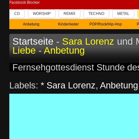
Facebook Blocker
CD
WORSHIP
REMIX
TECHNO
METAL
Anbetung
Kinderlieder
POP/Rock/Hip-Hop
P
Startseite
-
Sara Lorenz
und M
Liebe
-
Anbetung
Fernsehgottesdienst Stunde d
Labels:
* Sara Lorenz
,
Anbetung