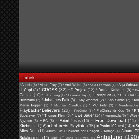
Labels
* Adonia
(6)
* Albert Frey
(7)
* Andi Weiss
(6)
* Anja Schraal
* Anja Lehmann
(1)
* CROSS
(32)
di Capi
(8)
* D:Projekt
(12)
* Daniel Kallauch
(8)
* Da
Camillo
(10)
* Freispruch
(4)
* Edda Jung
(1)
* Florence Joy
(1)
* GLASHAUS
* Johannes Falk
(8)
Heizmann
(2)
* Kay Wächter
(2)
* Kool Savas
(2)
* Ku
Martin Pepper
(2)
* MC Fehl
(3)
* Matthias Claudius
(1)
* Mendelssohn
Playbacks4Believers
(29)
* ProChrist für Kids
(5)
* R.T
* ProChrist
(1)
* Uwe Sauer
(14)
Superzwei
(7)
* Thomas Klein
(5)
* warumLila
(6)
* Wise
= Free Download
(41)
= Feiert Jesus
(16)
Ägypten
(5)
= EG
(5)
= Lobpreis Playliste
(35)
Kirchenlied
(16)
= Psalm102acht
(14)
= S
Alles Drin
(11)
Album: Fl
Album: Die Rückkehr der Heiligen 2 Könige
(4)
Anbetung
(190)
Sofakosmos
(12)
allein
(2)
alles
(1)
Amen
(1)