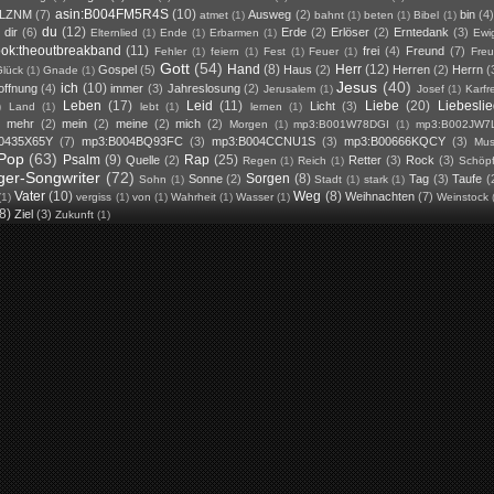
asin:B004FM5R4S
(10)
DLZNM
(7)
Ausweg
(2)
bin
(4
atmet
(1)
bahnt
(1)
beten
(1)
Bibel
(1)
du
(12)
dir
(6)
Erde
(2)
Erlöser
(2)
Erntedank
(3)
Elternlied
(1)
Ende
(1)
Erbarmen
(1)
Ewig
ook:theoutbreakband
(11)
frei
(4)
Freund
(7)
Fehler
(1)
feiern
(1)
Fest
(1)
Feuer
(1)
Fre
Gott
(54)
Hand
(8)
Herr
(12)
Gospel
(5)
Haus
(2)
Herren
(2)
Herrn
(
lück
(1)
Gnade
(1)
Jesus
(40)
ich
(10)
offnung
(4)
immer
(3)
Jahreslosung
(2)
Jerusalem
(1)
Josef
(1)
Karfr
Leben
(17)
Leid
(11)
Liebe
(20)
Liebesli
Licht
(3)
)
Land
(1)
lebt
(1)
lernen
(1)
mehr
(2)
mein
(2)
meine
(2)
mich
(2)
)
Morgen
(1)
mp3:B001W78DGI
(1)
mp3:B002JW7
0435X65Y
(7)
mp3:B004BQ93FC
(3)
mp3:B004CCNU1S
(3)
mp3:B00666KQCY
(3)
Mus
Pop
(63)
Psalm
(9)
Rap
(25)
Quelle
(2)
Retter
(3)
Rock
(3)
Regen
(1)
Reich
(1)
Schöp
ger-Songwriter
(72)
Sorgen
(8)
Sonne
(2)
Tag
(3)
Taufe
(
Sohn
(1)
Stadt
(1)
stark
(1)
Vater
(10)
Weg
(8)
Weihnachten
(7)
(1)
vergiss
(1)
von
(1)
Wahrheit
(1)
Wasser
(1)
Weinstock
(8)
Ziel
(3)
Zukunft
(1)