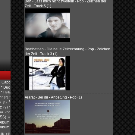
Ben - Lass mich nicht zweifeln - Pop - Zeichen der
Zeit - Track 5 (1)
Beatbetrieb - Die neue Zeitrechnung - Pop - Zeichen
der Zeit - Track 3 (1)
* Capo
* Duo
* Hella
Ararat - Bei dir - Anbetung - Pop (1)
er
(2)
*
*
t
(1)
tz
(9)
*
inz von
(56)
=
Album:
Album:
K4K
(4)