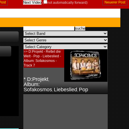
Post
Neuerer Post
(
not automatically forward)
=>
D:Projekt - Rettet die
Welt - Pop - Liebeslied -
Album: Sofakosmos -
Track 7
* D:Projekt
,
Album:
Sofakosmos
Liebeslied
Pop
,
,