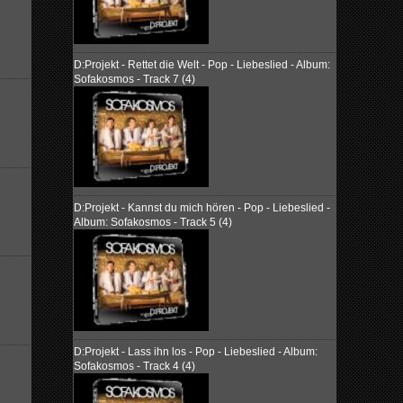
D:Projekt - Rettet die Welt - Pop - Liebeslied - Album:
Sofakosmos - Track 7 (4)
D:Projekt - Kannst du mich hören - Pop - Liebeslied -
Album: Sofakosmos - Track 5 (4)
D:Projekt - Lass ihn los - Pop - Liebeslied - Album:
Sofakosmos - Track 4 (4)