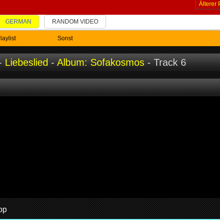
Älterer 
GERMAN
RANDOM VIDEO
laylist
Sonst
-
Liebeslied
-
Album: Sofakosmos
- Track 6
op