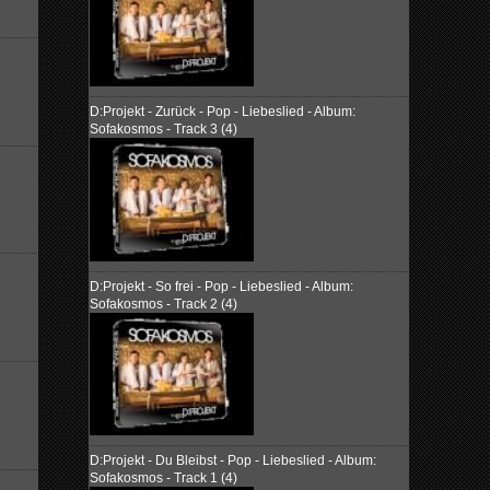
D:Projekt - Zurück - Pop - Liebeslied - Album:
Sofakosmos - Track 3 (4)
D:Projekt - So frei - Pop - Liebeslied - Album:
Sofakosmos - Track 2 (4)
D:Projekt - Du Bleibst - Pop - Liebeslied - Album:
Sofakosmos - Track 1 (4)