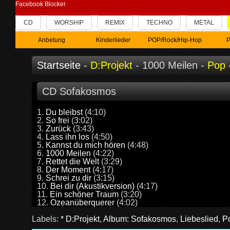
Facebook Blocker
CD
WORSHIP
REMIX
TECHNO
METAL
Anbetung
Kinderlieder
POP/Rock/Hip-Hop
P
Startseite
-
D:Projekt
- 1000 Meilen -
Pop
CD Sofakosmos
1.
Du bleibst
(4:10)
2.
So frei
(3:02)
3.
Zurück
(3:43)
4.
Lass ihn los
(4:50)
5.
Kannst du mich hören
(4:48)
6.
1000 Meilen
(4:22)
7.
Rettet die Welt
(3:29)
8.
Der Moment
(4:17)
9.
Schrei zu dir
(3:15)
10.
Bei dir (Akustikversion)
(4:17)
11.
Ein schöner Traum
(3:20)
12.
Ozeanüberquerer
(4:02)
Labels:
* D:Projekt
,
Album: Sofakosmos
,
Liebeslied
,
P