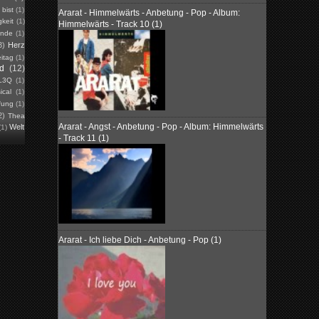
)
bist
(1)
Ararat - Himmelwärts - Anbetung - Pop - Album:
keit
(1)
Himmelwärts - Track 10 (1)
unde
(1)
3)
Herz
eitag
(1)
ed
(12)
L3Q
(1)
ical
(1)
fung
(1)
2)
Thea
Ararat - Angst - Anbetung - Pop - Album: Himmelwärts
Welt
(1)
- Track 11 (1)
Ararat - Ich liebe Dich - Anbetung - Pop (1)