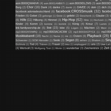
asin:B000QWA6VK
(4)
asin:B003IDLZMS
(3)
asin:B003I
asin:B001AMB67I
(1)
Chor
(16)
Burg
(2)
Dank
(4)
danke
(7)
DAVEE
(4)
dein
(2)
dich
(6)
dankt
(1)
facebook:CROSSmusik
(32)
faceb
facebook:adoniadeutschland
(6)
Frieden
(6)
Gebet
(3)
geliebt
(2)
Glaube
(3)
geborge
(1)
Geist
(1)
Geschenk
(1)
G
Hip-Hop
(62)
Hilfe
(11)
(6)
Hillsong
(4)
Himmel
(3)
H
Hirte
(1)
Hochzeit
(1)
Kinder
(4)
Komm
(2)
König
(4)
Kreuz
(7)
komme
(1)
kommt
(1)
Lamm
(1
live
(15)
link:familyworship.de
(5)
lobe
(5)
Mächten
(2)
Lügen
(1)
Meer
(1
mp3:B003ACAC6W
(2)
mp3:B0
mp3:B002K5IWRQ
(1)
mp3:B003ACFYC4
(1)
Playback
(28)
Musikkabarett
(18)
Ostern
(6)
Nacht
(1)
Name
(1)
nie
(1)
Sin
Segen
(8)
Seele
(3)
Schwester
(1)
SCM Hänssler
(1)
sehen
(1)
Shalom
(1)
Tod
(4)
Trauer
(2)
uns
(2)
Eichholz
(1)
Tränen
(1)
treu
(1)
unplugged
(1)
Uwe Lal
Zeit
(4)
Wertvoll
(3)
wunderbar
(3)
Zeichentrick
(2)
Wolfgang Tost
(1)
Worte
(1)