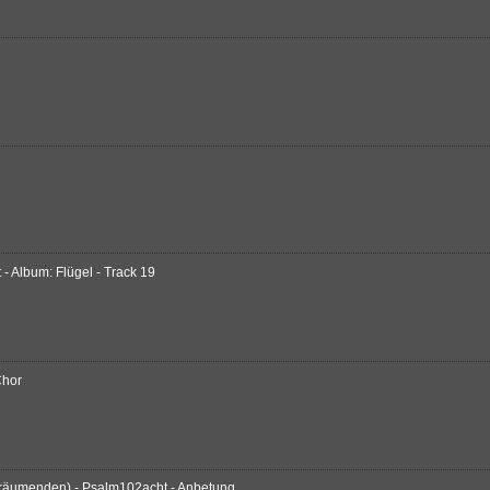
 Album: Flügel - Track 19
Chor
 Träumenden) - Psalm102acht - Anbetung