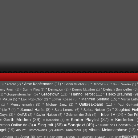
* Arne Kopfermann
(11)
(3)
* Ararat
(7)
* Benni Mueller
(6)
* BennyB
(7)
* Bodo Wartke
(1)
* Demozion
(2)
* Dietrich Bonhoeffer
(3)
nny Fresh
(1)
* Danny Plett
(1)
* Dennis Maaßen
(1)
* Gracetown
(13)
* Hanno Herbst
(11)
* Heiko Bräuning
(9)
* Gospelsternchen
(5)
(1)
* Manfred Siebald
(15)
rt Mikula
(5)
* Laki Pop-Chor
(2)
* Lothar Kosse
(5)
* Martin Luth
* Outbreakband
(11)
* Menschensohn
(5)
* Michael Janz
(2)
(1)
* Paul Gerhard
* Samuel Harfst
(8)
* Siegfried Fie
riple 7
(4)
* Sara Lorenz
(6)
* Sefora Nelson
(2)
= Bibel TV
(24)
 Guys
(3)
* XAVAS
(2)
* Xavier Naidoo
(5)
* Zeichen der Zeit
(4)
= Der Pr
= Gerth Medien
(39)
= Kinder Playlist
(37)
= Kinderlied
= Karaoke
(4)
= Sing mit
(56)
= Songtext
(49)
ermon-Online.de
(8)
= Stunde des Höchsten
(5)
ügel
(19)
Album: Metamorphose
(13)
Album: Himmelwärts
(2)
Album: Karikatour
(3)
Angst
(6)
asin:B000N3P
Anfang
(1)
arm
(1)
asin:3881243356
(1)
asin:3881244352
(1)