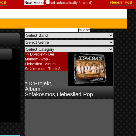
Post
Neuerer Post
(
not automatically forward)
=>
D:Projekt - Der
Moment - Pop -
Liebeslied - Album:
Sofakosmos - Track 8
* D:Projekt
,
Album:
Sofakosmos
Liebeslied
Pop
,
,