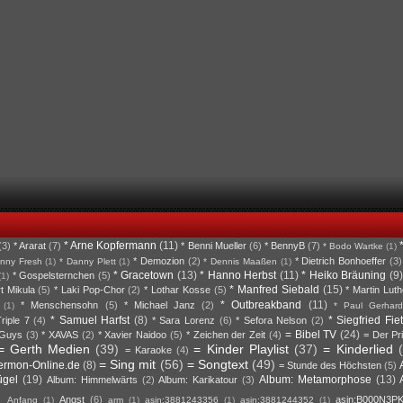
* Arne Kopfermann
(11)
(3)
* Ararat
(7)
* Benni Mueller
(6)
* BennyB
(7)
* Bodo Wartke
(1)
* Demozion
(2)
* Dietrich Bonhoeffer
(3)
nny Fresh
(1)
* Danny Plett
(1)
* Dennis Maaßen
(1)
* Gracetown
(13)
* Hanno Herbst
(11)
* Heiko Bräuning
(9)
* Gospelsternchen
(5)
(1)
* Manfred Siebald
(15)
rt Mikula
(5)
* Laki Pop-Chor
(2)
* Lothar Kosse
(5)
* Martin Luth
* Outbreakband
(11)
* Menschensohn
(5)
* Michael Janz
(2)
(1)
* Paul Gerhard
* Samuel Harfst
(8)
* Siegfried Fie
riple 7
(4)
* Sara Lorenz
(6)
* Sefora Nelson
(2)
= Bibel TV
(24)
 Guys
(3)
* XAVAS
(2)
* Xavier Naidoo
(5)
* Zeichen der Zeit
(4)
= Der Pr
= Gerth Medien
(39)
= Kinder Playlist
(37)
= Kinderlied
= Karaoke
(4)
= Sing mit
(56)
= Songtext
(49)
ermon-Online.de
(8)
= Stunde des Höchsten
(5)
ügel
(19)
Album: Metamorphose
(13)
Album: Himmelwärts
(2)
Album: Karikatour
(3)
Angst
(6)
asin:B000N3P
Anfang
(1)
arm
(1)
asin:3881243356
(1)
asin:3881244352
(1)