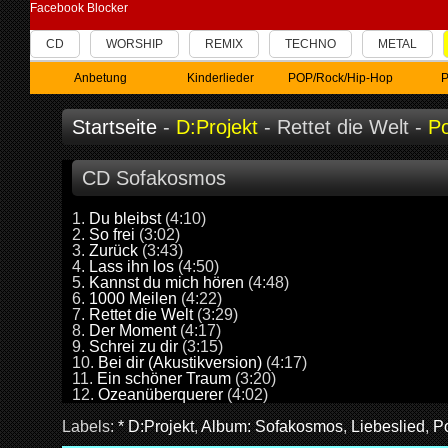
Facebook Blocker
CD
WORSHIP
REMIX
TECHNO
METAL
Anbetung
Kinderlieder
POP/Rock/Hip-Hop
P
Startseite
-
D:Projekt
- Rettet die Welt -
P
CD Sofakosmos
1.
Du bleibst
(4:10)
2.
So frei
(3:02)
3.
Zurück
(3:43)
4.
Lass ihn los
(4:50)
5.
Kannst du mich hören
(4:48)
6.
1000 Meilen
(4:22)
7.
Rettet die Welt
(3:29)
8.
Der Moment
(4:17)
9.
Schrei zu dir
(3:15)
10.
Bei dir (Akustikversion)
(4:17)
11.
Ein schöner Traum
(3:20)
12.
Ozeanüberquerer
(4:02)
Labels:
* D:Projekt
,
Album: Sofakosmos
,
Liebeslied
,
P