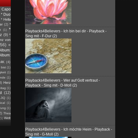
* Capo
* Duo
* Hella
er
(2)
*
*
t
(1)
Playbacks4Believers - Ich bin bei dir - Playback -
tz
(9)
*
Sing mit - F-Dur (2)
inz von
(56)
=
Album:
Album:
K4K
(4)
)
bist
(1)
keit
(1)
unde
(1)
Playbacks4Believers - Wer auf Gott vertraut -
3)
Herz
Playback - Sing mit - D-Moll (2)
eitag
(1)
ed
(12)
L3Q
(1)
ical
(1)
fung
(1)
2)
Thea
Welt
(1)
Playbacks4Believers - Ich möchte Heim - Playback -
Sing mit - G-Moll (2)