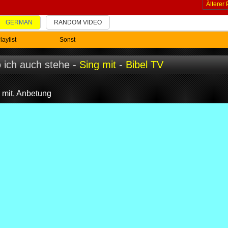
Älterer 
GERMAN
RANDOM VIDEO
laylist
Sonst
 ich auch stehe -
Sing mit
-
Bibel TV
 mit
,
Anbetung