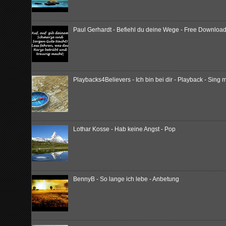
Paul Gerhardt - Befiehl du deine Wege - Free Download
Playbacks4Believers - Ich bin bei dir - Playback - Sing m
Lothar Kosse - Hab keine Angst - Pop
BennyB - So lange ich lebe - Anbetung