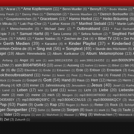
* Arne Kopfermann
(11)
(3)
* Ararat
(7)
* Benni Mueller
(6)
* BennyB
(7)
* Bodo Wartke
(1)
* Demozion
(2)
* Dietrich Bonhoeffer
(3)
nny Fresh
(1)
* Danny Plett
(1)
* Dennis Maaßen
(1)
* Gracetown
(13)
* Hanno Herbst
(11)
* Heiko Bräuning
(9)
* Gospelsternchen
(5)
(1)
* Manfred Siebald
(15)
rt Mikula
(5)
* Laki Pop-Chor
(2)
* Lothar Kosse
(5)
* Martin Luth
* Outbreakband
(11)
* Menschensohn
(5)
* Michael Janz
(2)
(1)
* Paul Gerhard
* Samuel Harfst
(8)
* Siegfried Fie
riple 7
(4)
* Sara Lorenz
(6)
* Sefora Nelson
(2)
= Bibel TV
(24)
 Guys
(3)
* XAVAS
(2)
* Xavier Naidoo
(5)
* Zeichen der Zeit
(4)
= Der Pr
= Gerth Medien
(39)
= Kinder Playlist
(37)
= Kinderlied
= Karaoke
(4)
= Sing mit
(56)
= Songtext
(49)
ermon-Online.de
(8)
= Stunde des Höchsten
(5)
ügel
(19)
Album: Metamorphose
(13)
Album: Himmelwärts
(2)
Album: Karikatour
(3)
Angst
(6)
asin:B000N3P
Anfang
(1)
arm
(1)
asin:3881243356
(1)
asin:3881244352
(1)
asin:B004FM5R4S
(10)
DLZNM
(7)
Ausweg
(2)
bin
(4
atmet
(1)
bahnt
(1)
beten
(1)
Bibel
(1)
du
(12)
dir
(6)
Erde
(2)
Erlöser
(2)
Erntedank
(3)
Elternlied
(1)
Ende
(1)
Erbarmen
(1)
Ewig
ook:theoutbreakband
(11)
frei
(4)
Freund
(7)
Fehler
(1)
feiern
(1)
Fest
(1)
Feuer
(1)
Fre
Gott
(54)
Hand
(8)
Herr
(12)
Gospel
(5)
Haus
(2)
Herren
(2)
Herrn
(
lück
(1)
Gnade
(1)
Jesus
(40)
ich
(10)
offnung
(4)
immer
(3)
Jahreslosung
(2)
Jerusalem
(1)
Josef
(1)
Karfr
Leben
(17)
Leid
(11)
Liebe
(20)
Liebesli
Licht
(3)
)
Land
(1)
lebt
(1)
lernen
(1)
mehr
(2)
mein
(2)
meine
(2)
mich
(2)
)
Morgen
(1)
mp3:B001W78DGI
(1)
mp3:B002JW7
0435X65Y
(7)
mp3:B004BQ93FC
(3)
mp3:B004CCNU1S
(3)
mp3:B00666KQCY
(3)
Mus
Pop
(63)
Psalm
(9)
Rap
(25)
Quelle
(2)
Retter
(3)
Rock
(3)
Regen
(1)
Reich
(1)
Schöp
ger-Songwriter
(72)
Sorgen
(8)
Sonne
(2)
Tag
(3)
Taufe
(
Sohn
(1)
Stadt
(1)
stark
(1)
Vater
(10)
Weg
(8)
Weihnachten
(7)
(1)
vergiss
(1)
von
(1)
Wahrheit
(1)
Wasser
(1)
Weinstock
(8)
Ziel
(3)
Zukunft
(1)