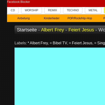
Facebook Blocker
CD
WORSHIP
REMIX
TECHNO
METAL
Anbetung
Kinderlieder
POP/Rock/Hip-Hop
P
Startseite
-
Albert Frey
-
Feiert Jesus
- Wo
Labels:
* Albert Frey
,
= Bibel TV
,
= Feiert Jesus
,
= Sing