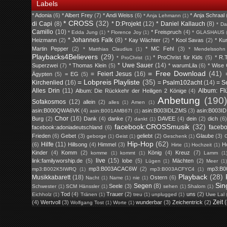
Labels
* Adonia
(6)
* Albert Frey
(7)
* Andi Weiss
(6)
* Anja Schraal
* Anja Lehmann
(1)
* CROSS
(32)
di Capi
(8)
* D:Projekt
(12)
* Daniel Kallauch
(8)
* Da
Camillo
(10)
* Freispruch
(4)
* Edda Jung
(1)
* Florence Joy
(1)
* GLASHAUS
* Johannes Falk
(8)
Heizmann
(2)
* Kay Wächter
(2)
* Kool Savas
(2)
* Ku
Martin Pepper
(2)
* MC Fehl
(3)
* Matthias Claudius
(1)
* Mendelssohn
Playbacks4Believers
(29)
* ProChrist für Kids
(5)
* R.T
* ProChrist
(1)
* Uwe Sauer
(14)
Superzwei
(7)
* Thomas Klein
(5)
* warumLila
(6)
* Wise
= Free Download
(41)
= Feiert Jesus
(16)
Ägypten
(5)
= EG
(5)
= Lobpreis Playliste
(35)
Kirchenlied
(16)
= Psalm102acht
(14)
= S
Alles Drin
(11)
Album: Fl
Album: Die Rückkehr der Heiligen 2 Könige
(4)
Anbetung
(190)
Sofakosmos
(12)
allein
(2)
alles
(1)
Amen
(1)
asin:B000QWA6VK
(4)
asin:B003IDLZMS
(3)
asin:B003I
asin:B001AMB67I
(1)
Chor
(16)
Burg
(2)
Dank
(4)
danke
(7)
DAVEE
(4)
dein
(2)
dich
(6)
dankt
(1)
facebook:CROSSmusik
(32)
faceb
facebook:adoniadeutschland
(6)
Frieden
(6)
Gebet
(3)
geliebt
(2)
Glaube
(3)
geborge
(1)
Geist
(1)
Geschenk
(1)
G
Hip-Hop
(62)
Hilfe
(11)
(6)
Hillsong
(4)
Himmel
(3)
H
Hirte
(1)
Hochzeit
(1)
Kinder
(4)
Komm
(2)
König
(4)
Kreuz
(7)
komme
(1)
kommt
(1)
Lamm
(1
live
(15)
link:familyworship.de
(5)
lobe
(5)
Mächten
(2)
Lügen
(1)
Meer
(1
mp3:B003ACAC6W
(2)
mp3:B0
mp3:B002K5IWRQ
(1)
mp3:B003ACFYC4
(1)
Playback
(28)
Musikkabarett
(18)
Ostern
(6)
Nacht
(1)
Name
(1)
nie
(1)
Sin
Segen
(8)
Seele
(3)
Schwester
(1)
SCM Hänssler
(1)
sehen
(1)
Shalom
(1)
Tod
(4)
Trauer
(2)
uns
(2)
Eichholz
(1)
Tränen
(1)
treu
(1)
unplugged
(1)
Uwe Lal
Zeit
(4)
Wertvoll
(3)
wunderbar
(3)
Zeichentrick
(2)
Wolfgang Tost
(1)
Worte
(1)