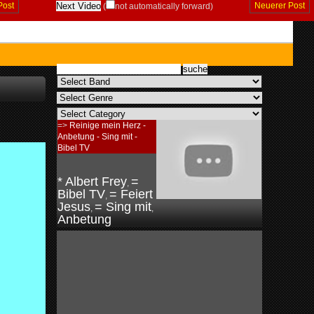
Post
Neuerer Post
(
not automatically forward)
=>
Reinige mein Herz -
Anbetung - Sing mit -
Bibel TV
* Albert Frey
=
,
Bibel TV
= Feiert
,
Jesus
= Sing mit
,
,
Anbetung