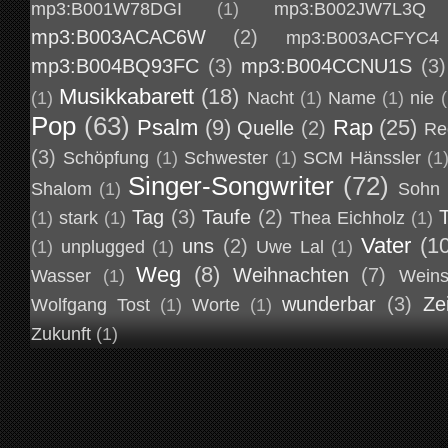
mp3:B001W78DGI
(1)
mp3:B002JW7L3Q
mp3:B003ACAC6W
(2)
mp3:B003ACFYC4
mp3:B004BQ93FC
(3)
mp3:B004CCNU1S
(3)
Musikkabarett
(18)
(1)
Nacht
(1)
Name
(1)
nie
(
Pop
(63)
Psalm
(9)
Rap
(25)
Quelle
(2)
Re
(3)
Schöpfung
(1)
Schwester
(1)
SCM Hänssler
(1
Singer-Songwriter
(72)
Shalom
(1)
Sohn
Tag
(3)
Taufe
(2)
(1)
stark
(1)
Thea Eichholz
(1)
Vater
(1
uns
(2)
(1)
unplugged
(1)
Uwe Lal
(1)
Weg
(8)
Weihnachten
(7)
Wasser
(1)
Weins
wunderbar
(3)
Ze
Wolfgang Tost
(1)
Worte
(1)
Zukunft
(1)