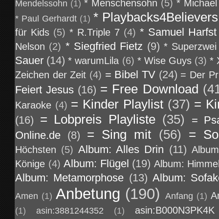
* Menschensohn
(5)
* Michael
Mendelssohn
(1)
* Playbacks4Believers
* Paul Gerhardt
(1)
* Samuel Harfst
für Kids
(5)
* R.Triple 7
(4)
* Siegfried Fietz
(9)
Nelson
(2)
* Superzwei
Sauer
(14)
* warumLila
(6)
* Wise Guys
(3)
*
= Bibel TV
(24)
Zeichen der Zeit
(4)
= Der Pr
= Free Download
(4
Feiert Jesus
(16)
= Kinder Playlist
(37)
= Ki
Karaoke
(4)
= Lobpreis Playliste
(35)
(16)
= Ps
= Sing mit
(56)
= So
Online.de
(8)
Album: Alles Drin
(11)
Höchsten
(5)
Album
Album: Flügel
(19)
Könige
(4)
Album: Himmel
Album: Metamorphose
(13)
Album: Sofa
Anbetung
(190)
A
Amen
(1)
Anfang
(1)
asin:B000N3PK4K
(1)
asin:3881244352
(1)