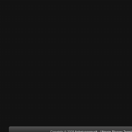
Copyright © 2009
Anbetungsmusik
-
Ultimate Blogger Templ