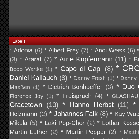
Labels
* Adonia
(6)
* Albert Frey
(7)
* Andi Weiss
(6)
* Arne Kopfermann
(11)
(3)
* Ararat
(7)
* B
* CR
* Capo di Capi
(8)
Bodo Wartke
(1)
Daniel Kallauch
(8)
* Danny Fresh
(1)
* Danny 
* Duo 
* Dietrich Bonhoeffer
(3)
Maaßen
(1)
* Freispruch
(4)
Florence Joy
(1)
* GLASHAU
Gracetown
(13)
* Hanno Herbst
(11)
*
* Johannes Falk
(8)
Heizmann
(2)
* Kay Wäc
Mikula
(5)
* Laki Pop-Chor
(2)
* Lothar Koss
Martin Luther
(2)
* Martin Pepper
(2)
* Matth