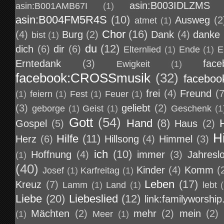
asin:B003IDLZMS
asin:B001AMB67I
(1)
asin:B004FM5R4S
(10)
Ausweg
(2
atmet
(1)
Chor
(16)
(4)
Burg
(2)
Dank
(4)
danke
bist
(1)
du
(12)
dich
(6)
dir
(6)
Elternlied
(1)
Ende
(1)
E
Erntedank
(3)
face
Ewigkeit
(1)
facebook:CROSSmusik
(32)
faceboo
frei
(4)
Freund
(7
(1)
feiern
(1)
Fest
(1)
Feuer
(1)
(3)
geliebt
(2)
geborge
(1)
Geist
(1)
Geschenk
(1
Gott
(54)
Hand
(8)
Gospel
(5)
Haus
(2)
H
Hilfe
(11)
Herz
(6)
Hillsong
(4)
Himmel
(3)
ich
(10)
Hoffnung
(4)
immer
(3)
Jahresl
(1)
(40)
Kinder
(4)
Komm
(
Josef
(1)
Karfreitag
(1)
Leben
(17)
Kreuz
(7)
Lamm
(1)
Land
(1)
lebt
Liebe
(20)
Liebeslied
(12)
link:familyworship
Mächten
(2)
mehr
(2)
mein
(2)
(1)
Meer
(1)