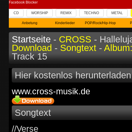
Facebook Blocker
CD
WORSHIP
REMIX
TECHNO
METAL
Anbetung
Kinderlieder
POP/Rock/Hip-Hop
P
Startseite
-
CROSS
- Halleluj
Download
-
Songtext
-
Album
Track 15
Hier kostenlos herunterladen
www.cross-musik.de
Songtext
//Verse