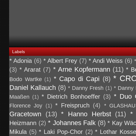
Labels
* Adonia
(6)
* Albert Frey
(7)
* Andi Weiss
(6)
* Arne Kopfermann
(11)
(3)
* Ararat
(7)
* B
* CR
* Capo di Capi
(8)
Bodo Wartke
(1)
Daniel Kallauch
(8)
* Danny Fresh
(1)
* Danny 
* Duo 
* Dietrich Bonhoeffer
(3)
Maaßen
(1)
* Freispruch
(4)
Florence Joy
(1)
* GLASHAU
Gracetown
(13)
* Hanno Herbst
(11)
*
* Johannes Falk
(8)
Heizmann
(2)
* Kay Wäc
Mikula
(5)
* Laki Pop-Chor
(2)
* Lothar Koss