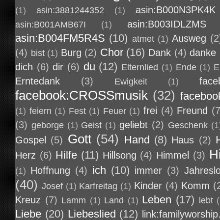
asin:B000N3PK4K
(1)
asin:3881244352
(1)
asin:B003IDLZMS
asin:B001AMB67I
(1)
asin:B004FM5R4S
(10)
Ausweg
(2
atmet
(1)
Chor
(16)
(4)
Burg
(2)
Dank
(4)
danke
bist
(1)
du
(12)
dich
(6)
dir
(6)
Elternlied
(1)
Ende
(1)
E
Erntedank
(3)
face
Ewigkeit
(1)
facebook:CROSSmusik
(32)
faceboo
frei
(4)
Freund
(7
(1)
feiern
(1)
Fest
(1)
Feuer
(1)
(3)
geliebt
(2)
geborge
(1)
Geist
(1)
Geschenk
(1
Gott
(54)
Hand
(8)
Gospel
(5)
Haus
(2)
H
Hilfe
(11)
Herz
(6)
Hillsong
(4)
Himmel
(3)
ich
(10)
Hoffnung
(4)
immer
(3)
Jahresl
(1)
(40)
Kinder
(4)
Komm
(
Josef
(1)
Karfreitag
(1)
Leben
(17)
Kreuz
(7)
Lamm
(1)
Land
(1)
lebt
Liebe
(20)
Liebeslied
(12)
link:familyworship