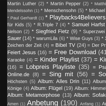
Martin Luther
(2)
* Martin Pepper
(2)
* Matth
* Menschensohn
(5)
* Michael
Mendelssohn
(1)
* Playbacks4Believers
* Paul Gerhardt
(1)
* Samuel Harfst
für Kids
(5)
* R.Triple 7
(4)
* Siegfried Fietz
(9)
Nelson
(2)
* Superzwei
Sauer
(14)
* warumLila
(6)
* Wise Guys
(3)
*
= Bibel TV
(24)
Zeichen der Zeit
(4)
= Der Pr
= Free Download
(4
Feiert Jesus
(16)
= Kinder Playlist
(37)
= Ki
Karaoke
(4)
= Lobpreis Playliste
(35)
(16)
= Ps
= Sing mit
(56)
= So
Online.de
(8)
Album: Alles Drin
(11)
Höchsten
(5)
Album
Album: Flügel
(19)
Könige
(4)
Album: Himmel
Album: Metamorphose
(13)
Album: Sofa
Anbetung
(190)
A
Amen
(1)
Anfang
(1)