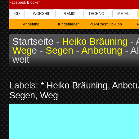
Facebook Blocker
CD
WORSHIP
REMIX
TECHNO
METAL
Anbetung
Kinderlieder
POP/Rock/Hip-Hop
P
Startseite
-
Heiko Bräuning
-
Weg
e -
Segen
-
Anbetung
- A
weit
Labels:
* Heiko Bräuning
,
Anbet
Segen
,
Weg