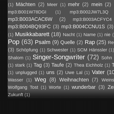
Mächten
(2)
mehr
(2)
mein
(2)
(1)
Meer
(1)
mp3:B001W78DGI
(1)
mp3:B002JW7L3Q
mp3:B003ACAC6W
(2)
mp3:B003ACFYC4
mp3:B004BQ93FC
(3)
mp3:B004CCNU1S
(3)
Musikkabarett
(18)
(1)
Nacht
(1)
Name
(1)
nie
(
Pop
(63)
Psalm
(9)
Rap
(25)
Quelle
(2)
Re
(3)
Schöpfung
(1)
Schwester
(1)
SCM Hänssler
(1
Singer-Songwriter
(72)
Shalom
(1)
Sohn
Tag
(3)
Taufe
(2)
(1)
stark
(1)
Thea Eichholz
(1)
Vater
(1
uns
(2)
(1)
unplugged
(1)
Uwe Lal
(1)
Weg
(8)
Weihnachten
(7)
Wasser
(1)
Weins
wunderbar
(3)
Ze
Wolfgang Tost
(1)
Worte
(1)
Zukunft
(1)