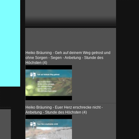
Heiko Bräuning - Geh auf deinem Weg getrost und
ohne Sorgen - Segen - Anbetung - Stunde des
Höchsten (4)
Heiko Bräuning - Euer Herz erschrecke nicht -
Anbetung - Stunde des Höchsten (4)