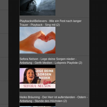
Playbacks4Believers - Wie ein Fest nach langer
Trauer - Playback - Sing mit (2)
Sefora Nelson - Lege deine Sorgen nieder -
Anbetung - Gerth Medien - Lobpreis Playliste (2)
Heiko Bräuning - Der Herr ist auferstanden - Ostern -
Anbetung - Stunde des Höchsten (2)