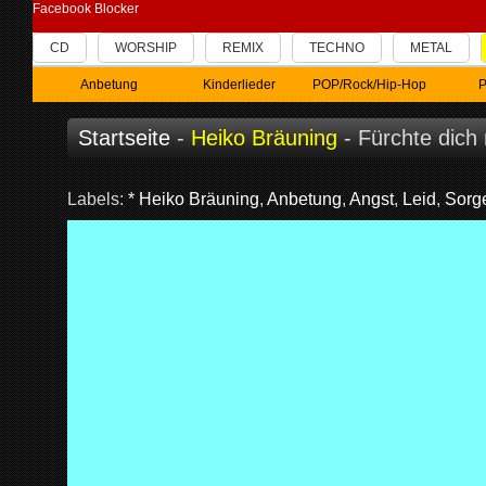
Facebook Blocker
CD
WORSHIP
REMIX
TECHNO
METAL
Anbetung
Kinderlieder
POP/Rock/Hip-Hop
P
Startseite
-
Heiko Bräuning
- Fürchte dich 
Labels:
* Heiko Bräuning
,
Anbetung
,
Angst
,
Leid
,
Sorg