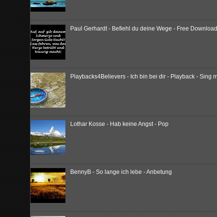
Paul Gerhardt - Befiehl du deine Wege - Free Download
Playbacks4Believers - Ich bin bei dir - Playback - Sing m
Lothar Kosse - Hab keine Angst - Pop
BennyB - So lange ich lebe - Anbetung