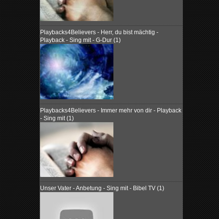
Playbacks4Believers - Herr, du bist mächtig -
Playback - Sing mit - G-Dur (1)
Playbacks4Believers - Immer mehr von dir - Playback
- Sing mit (1)
Unser Vater - Anbetung - Sing mit - Bibel TV (1)