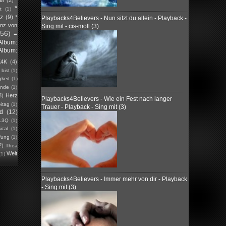
*
t
(1)
tz
(9)
*
Playbacks4Believers - Nun sitzt du allein - Playback -
inz von
Sing mit - cis-moll (3)
(56)
=
Album:
Album:
K4K
(4)
)
bist
(1)
keit
(1)
unde
(1)
3)
Herz
Playbacks4Believers - Wie ein Fest nach langer
eitag
(1)
Trauer - Playback - Sing mit (3)
ed
(12)
L3Q
(1)
ical
(1)
fung
(1)
2)
Thea
Welt
(1)
Playbacks4Believers - Immer mehr von dir - Playback
- Sing mit (3)