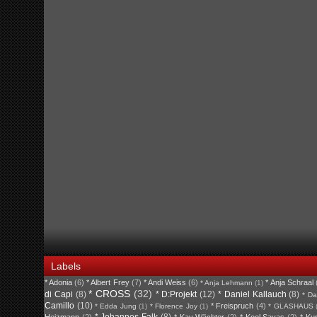
Labels
* Adonia
(6)
* Albert Frey
(7)
* Andi Weiss
(6)
* Anja Schraal
* Anja Lehmann
(1)
* CROSS
(32)
di Capi
(8)
* D:Projekt
(12)
* Daniel Kallauch
(8)
* Da
Camillo
(10)
* Freispruch
(4)
* Edda Jung
(1)
* Florence Joy
(1)
* GLASHAUS
* Johannes Falk
(8)
Heizmann
(2)
* Kay Wächter
(2)
* Kool Savas
(2)
* Ku