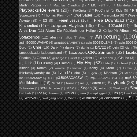
Martin Pepper
(2)
* MC Fehl
(3)
* Matthias Claudius
(1)
* Mendelssohn
Playbacks4Believers
(29)
* ProChrist für Kids
(5)
* R.T
* ProChrist
(1)
* Uwe Sauer
(14)
Superzwei
(7)
* Thomas Klein
(5)
* warumLila
(6)
* Wise
= Free Download
(41)
= Feiert Jesus
(16)
Ägypten
(5)
= EG
(5)
= Lobpreis Playliste
(35)
Kirchenlied
(16)
= Psalm102acht
(14)
= S
Alles Drin
(11)
Album: Fl
Album: Die Rückkehr der Heiligen 2 Könige
(4)
Anbetung
(190)
Sofakosmos
(12)
allein
(2)
alles
(1)
Amen
(1)
asin:B000QWA6VK
(4)
asin:B003IDLZMS
(3)
asin:B003I
asin:B001AMB67I
(1)
Chor
(16)
Burg
(2)
Dank
(4)
danke
(7)
DAVEE
(4)
dein
(2)
dich
(6)
dankt
(1)
facebook:CROSSmusik
(32)
faceb
facebook:adoniadeutschland
(6)
Frieden
(6)
Gebet
(3)
geliebt
(2)
Glaube
(3)
geborge
(1)
Geist
(1)
Geschenk
(1)
G
Hip-Hop
(62)
Hilfe
(11)
(6)
Hillsong
(4)
Himmel
(3)
H
Hirte
(1)
Hochzeit
(1)
Kinder
(4)
Komm
(2)
König
(4)
Kreuz
(7)
komme
(1)
kommt
(1)
Lamm
(1
live
(15)
link:familyworship.de
(5)
lobe
(5)
Mächten
(2)
Lügen
(1)
Meer
(1
mp3:B003ACAC6W
(2)
mp3:B0
mp3:B002K5IWRQ
(1)
mp3:B003ACFYC4
(1)
Playback
(28)
Musikkabarett
(18)
Ostern
(6)
Nacht
(1)
Name
(1)
nie
(1)
Sin
Segen
(8)
Seele
(3)
Schwester
(1)
SCM Hänssler
(1)
sehen
(1)
Shalom
(1)
Tod
(4)
Trauer
(2)
uns
(2)
Eichholz
(1)
Tränen
(1)
treu
(1)
unplugged
(1)
Uwe Lal
Zeit
(4)
Wertvoll
(3)
wunderbar
(3)
Zeichentrick
(2)
Wolfgang Tost
(1)
Worte
(1)