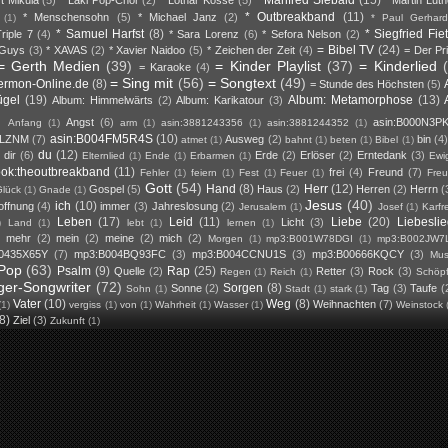
* Outbreakband
(11)
* Menschensohn
(5)
* Michael Janz
(2)
(1)
* Paul Gerhard
* Samuel Harfst
(8)
* Siegfried Fie
riple 7
(4)
* Sara Lorenz
(6)
* Sefora Nelson
(2)
= Bibel TV
(24)
 Guys
(3)
* XAVAS
(2)
* Xavier Naidoo
(5)
* Zeichen der Zeit
(4)
= Der Pr
= Gerth Medien
(39)
= Kinder Playlist
(37)
= Kinderlied
= Karaoke
(4)
= Sing mit
(56)
= Songtext
(49)
ermon-Online.de
(8)
= Stunde des Höchsten
(5)
ügel
(19)
Album: Metamorphose
(13)
Album: Himmelwärts
(2)
Album: Karikatour
(3)
Angst
(6)
asin:B000N3P
Anfang
(1)
arm
(1)
asin:3881243356
(1)
asin:3881244352
(1)
asin:B004FM5R4S
(10)
DLZNM
(7)
Ausweg
(2)
bin
(4
atmet
(1)
bahnt
(1)
beten
(1)
Bibel
(1)
du
(12)
dir
(6)
Erde
(2)
Erlöser
(2)
Erntedank
(3)
Elternlied
(1)
Ende
(1)
Erbarmen
(1)
Ewig
ook:theoutbreakband
(11)
frei
(4)
Freund
(7)
Fehler
(1)
feiern
(1)
Fest
(1)
Feuer
(1)
Fre
Gott
(54)
Hand
(8)
Herr
(12)
Gospel
(5)
Haus
(2)
Herren
(2)
Herrn
(
lück
(1)
Gnade
(1)
Jesus
(40)
ich
(10)
offnung
(4)
immer
(3)
Jahreslosung
(2)
Jerusalem
(1)
Josef
(1)
Karfr
Leben
(17)
Leid
(11)
Liebe
(20)
Liebesli
Licht
(3)
)
Land
(1)
lebt
(1)
lernen
(1)
mehr
(2)
mein
(2)
meine
(2)
mich
(2)
)
Morgen
(1)
mp3:B001W78DGI
(1)
mp3:B002JW7
0435X65Y
(7)
mp3:B004BQ93FC
(3)
mp3:B004CCNU1S
(3)
mp3:B00666KQCY
(3)
Mus
Pop
(63)
Psalm
(9)
Rap
(25)
Quelle
(2)
Retter
(3)
Rock
(3)
Regen
(1)
Reich
(1)
Schöp
ger-Songwriter
(72)
Sorgen
(8)
Sonne
(2)
Tag
(3)
Taufe
(
Sohn
(1)
Stadt
(1)
stark
(1)
Vater
(10)
Weg
(8)
Weihnachten
(7)
(1)
vergiss
(1)
von
(1)
Wahrheit
(1)
Wasser
(1)
Weinstock
(8)
Ziel
(3)
Zukunft
(1)