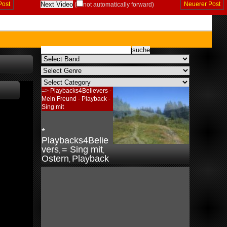
Post
Neuerer Post
(
not automatically forward)
=>
Playbacks4Believers -
Mein Freund - Playback -
Sing mit
*
Playbacks4Belie
vers
= Sing mit
,
,
Ostern
Playback
,