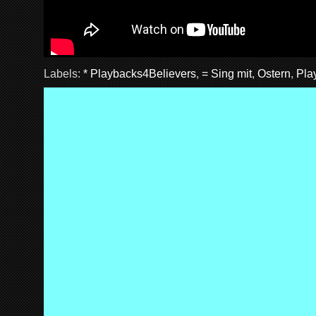
Labels:
* Playbacks4Believers
,
= Sing mit
,
Ostern
,
Pla