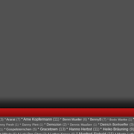
* Arne Kopfermann
(11)
(3)
* Ararat
(7)
* Benni Mueller
(6)
* BennyB
(7)
* Bodo Wartke
(1)
* Demozion
(2)
* Dietrich Bonhoeffer
(3)
nny Fresh
(1)
* Danny Plett
(1)
* Dennis Maaßen
(1)
* Gracetown
(13)
* Hanno Herbst
(11)
* Heiko Bräuning
(9)
* Gospelsternchen
(5)
(1)
* Manfred Siebald
(15)
rt Mikula
(5)
* Laki Pop-Chor
(2)
* Lothar Kosse
(5)
* Martin Luth