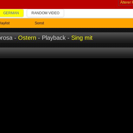
Älterer 
GERMAN
RANDOM VIDEO
laylist
Sonst
orosa -
Ostern
- Playback -
Sing mit