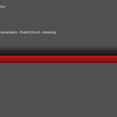
Chor
 Träumenden) - Psalm102acht - Anbetung