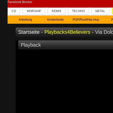
Facebook Blocker
CD
WORSHIP
REMIX
TECHNO
METAL
Anbetung
Kinderlieder
POP/Rock/Hip-Hop
P
Startseite
-
Playbacks4Believers
- Via Dol
Playback