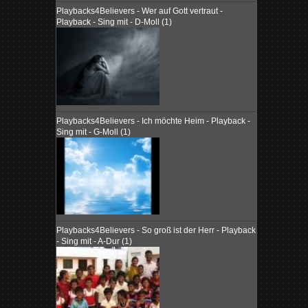
Playbacks4Believers - Wer auf Gott vertraut -
Playback - Sing mit - D-Moll (1)
Playbacks4Believers - Ich möchte Heim - Playback -
Sing mit - G-Moll (1)
Playbacks4Believers - So groß ist der Herr - Playback
- Sing mit - A-Dur (1)