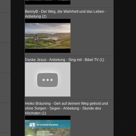
BennyB - Der Weg, die Wahrheit und das Leben -
Anbetung (2)
Danke Jesus - Anbetung - Sing mit - Bibel TV (1)
Heiko Bräuning - Geh auf deinem Weg getrost und
ohne Sorgen - Segen - Anbetung - Stunde des
Höchsten (1)