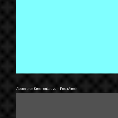
Abonnieren
Kommentare zum Post (Atom)