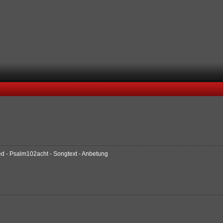
ied - Psalm102acht - Songtext - Anbetung