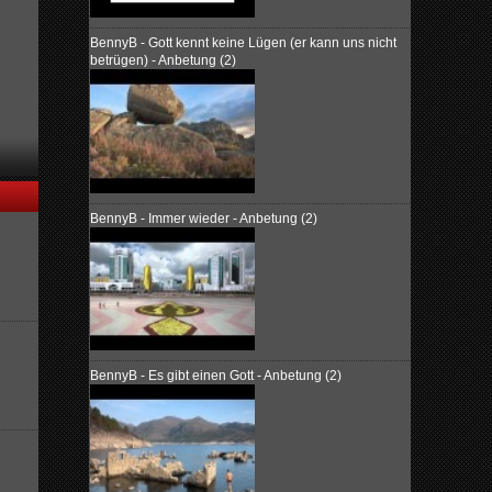
BennyB - Gott kennt keine Lügen (er kann uns nicht
betrügen) - Anbetung (2)
BennyB - Immer wieder - Anbetung (2)
BennyB - Es gibt einen Gott - Anbetung (2)