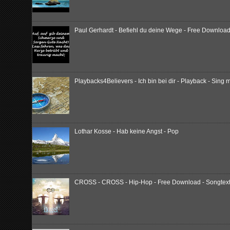
Paul Gerhardt - Befiehl du deine Wege - Free Download
Playbacks4Believers - Ich bin bei dir - Playback - Sing m
Lothar Kosse - Hab keine Angst - Pop
CROSS - CROSS - Hip-Hop - Free Download - Songtext -