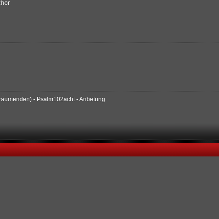
Chor
 Träumenden) - Psalm102acht - Anbetung