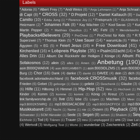
Labels
* Adonia
(6)
* Albert Frey
(7)
* Andi Weiss
(6)
* Anja Schraal
* Anja Lehmann
(1)
* CROSS
(32)
di Capi
(8)
* D:Projekt
(12)
* Daniel Kallauch
(8)
* Da
Camillo
(10)
* Freispruch
(4)
* Edda Jung
(1)
* Florence Joy
(1)
* GLASHAUS
* Johannes Falk
(8)
Heizmann
(2)
* Kay Wächter
(2)
* Kool Savas
(2)
* Ku
Martin Pepper
(2)
* MC Fehl
(3)
* Matthias Claudius
(1)
* Mendelssohn
Playbacks4Believers
(29)
* ProChrist für Kids
(5)
* R.T
* ProChrist
(1)
* Uwe Sauer
(14)
Superzwei
(7)
* Thomas Klein
(5)
* warumLila
(6)
* Wise
= Free Download
(41)
= Feiert Jesus
(16)
Ägypten
(5)
= EG
(5)
= Lobpreis Playliste
(35)
Kirchenlied
(16)
= Psalm102acht
(14)
= S
Alles Drin
(11)
Album: Fl
Album: Die Rückkehr der Heiligen 2 Könige
(4)
Anbetung
(190)
Sofakosmos
(12)
allein
(2)
alles
(1)
Amen
(1)
asin:B000QWA6VK
(4)
asin:B003IDLZMS
(3)
asin:B003I
asin:B001AMB67I
(1)
Chor
(16)
Burg
(2)
Dank
(4)
danke
(7)
DAVEE
(4)
dein
(2)
dich
(6)
dankt
(1)
facebook:CROSSmusik
(32)
faceb
facebook:adoniadeutschland
(6)
Frieden
(6)
Gebet
(3)
geliebt
(2)
Glaube
(3)
geborge
(1)
Geist
(1)
Geschenk
(1)
G
Hip-Hop
(62)
Hilfe
(11)
(6)
Hillsong
(4)
Himmel
(3)
H
Hirte
(1)
Hochzeit
(1)
Kinder
(4)
Komm
(2)
König
(4)
Kreuz
(7)
komme
(1)
kommt
(1)
Lamm
(1
live
(15)
link:familyworship.de
(5)
lobe
(5)
Mächten
(2)
Lügen
(1)
Meer
(1
mp3:B003ACAC6W
(2)
mp3:B0
mp3:B002K5IWRQ
(1)
mp3:B003ACFYC4
(1)
Playback
(28)
Musikkabarett
(18)
Ostern
(6)
Nacht
(1)
Name
(1)
nie
(1)
Sin
Segen
(8)
Seele
(3)
Schwester
(1)
SCM Hänssler
(1)
sehen
(1)
Shalom
(1)
Tod
(4)
Trauer
(2)
uns
(2)
Eichholz
(1)
Tränen
(1)
treu
(1)
unplugged
(1)
Uwe Lal
Zeit
(4)
Wertvoll
(3)
wunderbar
(3)
Zeichentrick
(2)
Wolfgang Tost
(1)
Worte
(1)