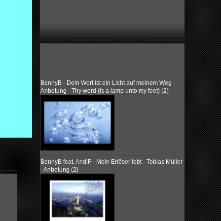
BennyB - Dein Wort ist ein Licht auf meinem Weg -
Anbetung - Thy word (is a lamp unto my feet) (2)
BennyB feat. AndiF - Mein Erlöser lebt - Tobias Müller
- Anbetung (2)