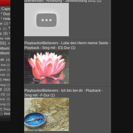
überwinden - Anbetung - Jahreslosung 2011 (1)
* Capo
* Duo
* Hella
er
(2)
*
*
t
(1)
tz
(9)
*
inz von
(56)
Playbacks4Believers - Lobe den Herrn meine Seele -
=
Playback - Sing mit - ES-Dur (1)
Album:
Album:
K4K
(4)
)
bist
(1)
keit
(1)
unde
(1)
3)
Herz
eitag
(1)
ed
(12)
Playbacks4Believers - Ich bin bei dir - Playback -
L3Q
(1)
Sing mit - F-Dur (1)
ical
(1)
fung
(1)
2)
Thea
Welt
(1)