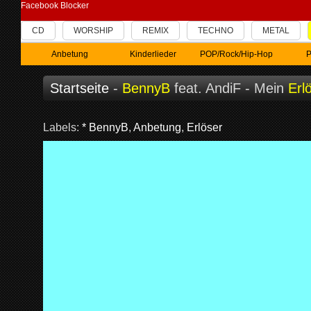
Facebook Blocker
CD
WORSHIP
REMIX
TECHNO
METAL
Anbetung
Kinderlieder
POP/Rock/Hip-Hop
P
Startseite
-
BennyB
feat. AndiF - Mein
Erl
Labels:
* BennyB
,
Anbetung
,
Erlöser