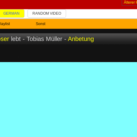
Älterer 
GERMAN
RANDOM VIDEO
laylist
Sonst
öser
lebt - Tobias Müller -
Anbetung