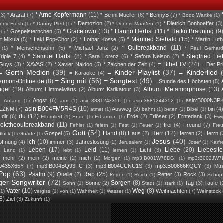
* Arne Kopfermann
(11)
(3)
* Ararat
(7)
* Benni Mueller
(6)
* BennyB
(7)
* Bodo Wartke
(1)
* Demozion
(2)
* Dietrich Bonhoeffer
(3)
nny Fresh
(1)
* Danny Plett
(1)
* Dennis Maaßen
(1)
* Gracetown
(13)
* Hanno Herbst
(11)
* Heiko Bräuning
(9)
* Gospelsternchen
(5)
(1)
* Manfred Siebald
(15)
rt Mikula
(5)
* Laki Pop-Chor
(2)
* Lothar Kosse
(5)
* Martin Luth
* Outbreakband
(11)
* Menschensohn
(5)
* Michael Janz
(2)
(1)
* Paul Gerhard
* Samuel Harfst
(8)
* Siegfried Fie
riple 7
(4)
* Sara Lorenz
(6)
* Sefora Nelson
(2)
= Bibel TV
(24)
 Guys
(3)
* XAVAS
(2)
* Xavier Naidoo
(5)
* Zeichen der Zeit
(4)
= Der Pr
= Gerth Medien
(39)
= Kinder Playlist
(37)
= Kinderlied
= Karaoke
(4)
= Sing mit
(56)
= Songtext
(49)
ermon-Online.de
(8)
= Stunde des Höchsten
(5)
ügel
(19)
Album: Metamorphose
(13)
Album: Himmelwärts
(2)
Album: Karikatour
(3)
Angst
(6)
asin:B000N3P
Anfang
(1)
arm
(1)
asin:3881243356
(1)
asin:3881244352
(1)
asin:B004FM5R4S
(10)
DLZNM
(7)
Ausweg
(2)
bin
(4
atmet
(1)
bahnt
(1)
beten
(1)
Bibel
(1)
du
(12)
dir
(6)
Erde
(2)
Erlöser
(2)
Erntedank
(3)
Elternlied
(1)
Ende
(1)
Erbarmen
(1)
Ewig
ook:theoutbreakband
(11)
frei
(4)
Freund
(7)
Fehler
(1)
feiern
(1)
Fest
(1)
Feuer
(1)
Fre
Gott
(54)
Hand
(8)
Herr
(12)
Gospel
(5)
Haus
(2)
Herren
(2)
Herrn
(
lück
(1)
Gnade
(1)
Jesus
(40)
ich
(10)
offnung
(4)
immer
(3)
Jahreslosung
(2)
Jerusalem
(1)
Josef
(1)
Karfr
Leben
(17)
Leid
(11)
Liebe
(20)
Liebesli
Licht
(3)
)
Land
(1)
lebt
(1)
lernen
(1)
mehr
(2)
mein
(2)
meine
(2)
mich
(2)
)
Morgen
(1)
mp3:B001W78DGI
(1)
mp3:B002JW7
0435X65Y
(7)
mp3:B004BQ93FC
(3)
mp3:B004CCNU1S
(3)
mp3:B00666KQCY
(3)
Mus
Pop
(63)
Psalm
(9)
Rap
(25)
Quelle
(2)
Retter
(3)
Rock
(3)
Regen
(1)
Reich
(1)
Schöp
ger-Songwriter
(72)
Sorgen
(8)
Sonne
(2)
Tag
(3)
Taufe
(
Sohn
(1)
Stadt
(1)
stark
(1)
Vater
(10)
Weg
(8)
Weihnachten
(7)
(1)
vergiss
(1)
von
(1)
Wahrheit
(1)
Wasser
(1)
Weinstock
(8)
Ziel
(3)
Zukunft
(1)