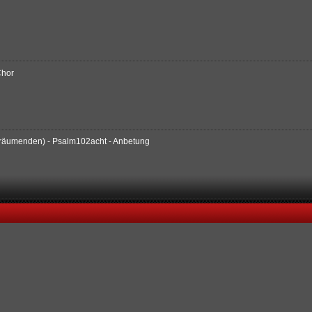
Chor
 Träumenden) - Psalm102acht - Anbetung