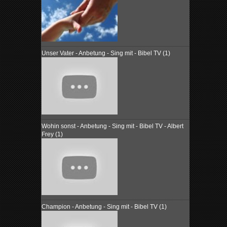
Unser Vater - Anbetung - Sing mit - Bibel TV (1)
Wohin sonst - Anbetung - Sing mit - Bibel TV - Albert
Frey (1)
Champion - Anbetung - Sing mit - Bibel TV (1)