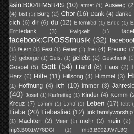
asin:B004FM5R4S
(10)
Ausweg
(2
atmet
(1)
Chor
(16)
(4)
Burg
(2)
Dank
(4)
danke
bist
(1)
du
(12)
dich
(6)
dir
(6)
Elternlied
(1)
Ende
(1)
E
Erntedank
(3)
face
Ewigkeit
(1)
facebook:CROSSmusik
(32)
faceboo
frei
(4)
Freund
(7
(1)
feiern
(1)
Fest
(1)
Feuer
(1)
(3)
geliebt
(2)
geborge
(1)
Geist
(1)
Geschenk
(1
Gott
(54)
Hand
(8)
Gospel
(5)
Haus
(2)
H
Hilfe
(11)
Herz
(6)
Hillsong
(4)
Himmel
(3)
ich
(10)
Hoffnung
(4)
immer
(3)
Jahresl
(1)
(40)
Kinder
(4)
Komm
(
Josef
(1)
Karfreitag
(1)
Leben
(17)
Kreuz
(7)
Lamm
(1)
Land
(1)
lebt
Liebe
(20)
Liebeslied
(12)
link:familyworship
Mächten
(2)
mehr
(2)
mein
(2)
(1)
Meer
(1)
mp3:B001W78DGI
(1)
mp3:B002JW7L3Q