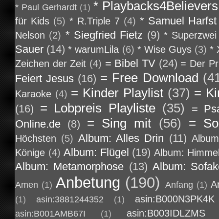
* Playbacks4Believers
* Paul Gerhardt
(1)
* Samuel Harfst
für Kids
(5)
* R.Triple 7
(4)
* Siegfried Fietz
(9)
Nelson
(2)
* Superzwei
Sauer
(14)
* warumLila
(6)
* Wise Guys
(3)
*
= Bibel TV
(24)
Zeichen der Zeit
(4)
= Der Pr
= Free Download
(4
Feiert Jesus
(16)
= Kinder Playlist
(37)
= Ki
Karaoke
(4)
= Lobpreis Playliste
(35)
(16)
= Ps
= Sing mit
(56)
= So
Online.de
(8)
Album: Alles Drin
(11)
Höchsten
(5)
Album
Album: Flügel
(19)
Könige
(4)
Album: Himmel
Album: Metamorphose
(13)
Album: Sofa
Anbetung
(190)
A
Amen
(1)
Anfang
(1)
asin:B000N3PK4K
(1)
asin:3881244352
(1)
asin:B003IDLZMS
asin:B001AMB67I
(1)