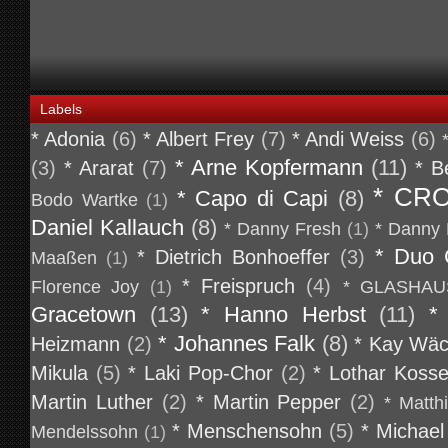
Labels
* Adonia
(6)
* Albert Frey
(7)
* Andi Weiss
(6)
* Arne Kopfermann
(11)
(3)
* Ararat
(7)
* B
* CR
* Capo di Capi
(8)
Bodo Wartke
(1)
Daniel Kallauch
(8)
* Danny Fresh
(1)
* Danny 
* Duo 
* Dietrich Bonhoeffer
(3)
Maaßen
(1)
* Freispruch
(4)
Florence Joy
(1)
* GLASHAU
Gracetown
(13)
* Hanno Herbst
(11)
*
* Johannes Falk
(8)
Heizmann
(2)
* Kay Wäc
Mikula
(5)
* Laki Pop-Chor
(2)
* Lothar Koss
Martin Luther
(2)
* Martin Pepper
(2)
* Matth
* Menschensohn
(5)
* Michael
Mendelssohn
(1)