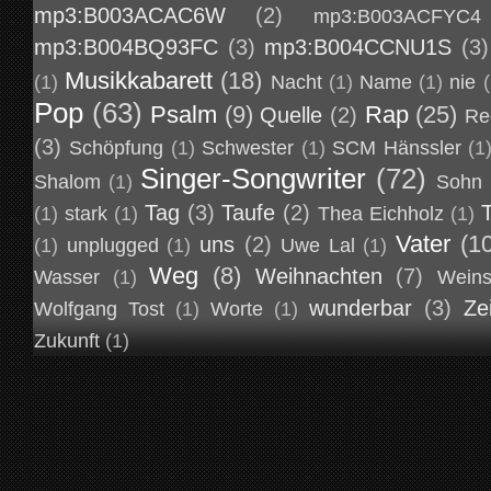
mp3:B003ACAC6W
(2)
mp3:B003ACFYC4
mp3:B004BQ93FC
(3)
mp3:B004CCNU1S
(3)
Musikkabarett
(18)
(1)
Nacht
(1)
Name
(1)
nie
(
Pop
(63)
Psalm
(9)
Rap
(25)
Quelle
(2)
Re
(3)
Schöpfung
(1)
Schwester
(1)
SCM Hänssler
(1
Singer-Songwriter
(72)
Shalom
(1)
Sohn
Tag
(3)
Taufe
(2)
(1)
stark
(1)
Thea Eichholz
(1)
Vater
(1
uns
(2)
(1)
unplugged
(1)
Uwe Lal
(1)
Weg
(8)
Weihnachten
(7)
Wasser
(1)
Weins
wunderbar
(3)
Ze
Wolfgang Tost
(1)
Worte
(1)
Zukunft
(1)