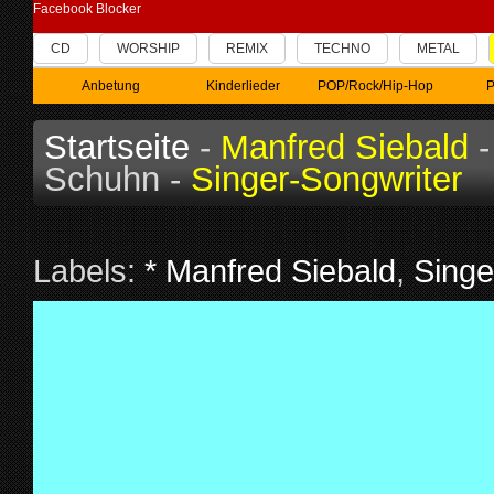
Facebook Blocker
CD
WORSHIP
REMIX
TECHNO
METAL
Anbetung
Kinderlieder
POP/Rock/Hip-Hop
P
Startseite
-
Manfred Siebald
-
Schuhn -
Singer-Songwriter
Labels:
* Manfred Siebald
,
Singe