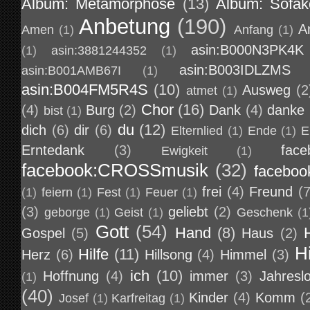
Album: Metamorphose
(13)
Album: Sofa
Anbetung
(190)
A
Amen
(1)
Anfang
(1)
asin:B000N3PK4K
(1)
asin:3881244352
(1)
asin:B003IDLZMS
asin:B001AMB67I
(1)
asin:B004FM5R4S
(10)
Ausweg
(2
atmet
(1)
Chor
(16)
(4)
Burg
(2)
Dank
(4)
danke
bist
(1)
du
(12)
dich
(6)
dir
(6)
Elternlied
(1)
Ende
(1)
E
Erntedank
(3)
face
Ewigkeit
(1)
facebook:CROSSmusik
(32)
faceboo
frei
(4)
Freund
(7
(1)
feiern
(1)
Fest
(1)
Feuer
(1)
(3)
geliebt
(2)
geborge
(1)
Geist
(1)
Geschenk
(1
Gott
(54)
Hand
(8)
Gospel
(5)
Haus
(2)
H
Hilfe
(11)
Herz
(6)
Hillsong
(4)
Himmel
(3)
ich
(10)
Hoffnung
(4)
immer
(3)
Jahresl
(1)
(40)
Kinder
(4)
Komm
(
Josef
(1)
Karfreitag
(1)