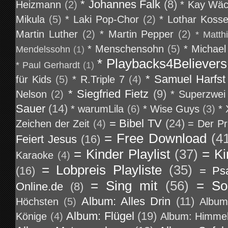
* Johannes Falk
(8)
Heizmann
(2)
* Kay Wäc
Mikula
(5)
* Laki Pop-Chor
(2)
* Lothar Koss
Martin Luther
(2)
* Martin Pepper
(2)
* Matth
* Menschensohn
(5)
* Michael
Mendelssohn
(1)
* Playbacks4Believers
* Paul Gerhardt
(1)
* Samuel Harfst
für Kids
(5)
* R.Triple 7
(4)
* Siegfried Fietz
(9)
Nelson
(2)
* Superzwei
Sauer
(14)
* warumLila
(6)
* Wise Guys
(3)
*
= Bibel TV
(24)
Zeichen der Zeit
(4)
= Der Pr
= Free Download
(4
Feiert Jesus
(16)
= Kinder Playlist
(37)
= Ki
Karaoke
(4)
= Lobpreis Playliste
(35)
(16)
= Ps
= Sing mit
(56)
= So
Online.de
(8)
Album: Alles Drin
(11)
Höchsten
(5)
Album
Album: Flügel
(19)
Könige
(4)
Album: Himmel