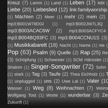
Leben
(17)
Kreuz
(7)
Lamm
(1)
Land
(1)
lebt
Liebe
(20)
Liebeslied
(12)
link:familyworship
Mächten
(2)
mehr
(2)
mein
(2)
(1)
Meer
(1)
mp3:B001W78DGI
(1)
mp3:B002JW7L3Q
mp3:B003ACAC6W
(2)
mp3:B003ACFYC4
mp3:B004BQ93FC
(3)
mp3:B004CCNU1S
(3)
Musikkabarett
(18)
(1)
Nacht
(1)
Name
(1)
nie
(
Pop
(63)
Psalm
(9)
Rap
(25)
Quelle
(2)
Re
(3)
Schöpfung
(1)
Schwester
(1)
SCM Hänssler
(1
Singer-Songwriter
(72)
Shalom
(1)
Sohn
Tag
(3)
Taufe
(2)
(1)
stark
(1)
Thea Eichholz
(1)
Vater
(1
uns
(2)
(1)
unplugged
(1)
Uwe Lal
(1)
Weg
(8)
Weihnachten
(7)
Wasser
(1)
Weins
wunderbar
(3)
Ze
Wolfgang Tost
(1)
Worte
(1)
Zukunft
(1)