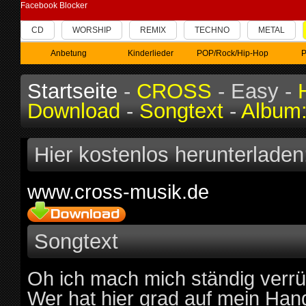
Facebook Blocker
CD
WORSHIP
REMIX
TECHNO
METAL
Anbetung
Kinderlieder
POP/Rock/Hip-Hop
P
Startseite
-
CROSS
- Easy -
Download
-
Songtext
-
Album:
Hier kostenlos herunterladen
www.cross-musik.de
Songtext
Oh ich mach mich ständig verrü
Wer hat hier grad auf mein Han