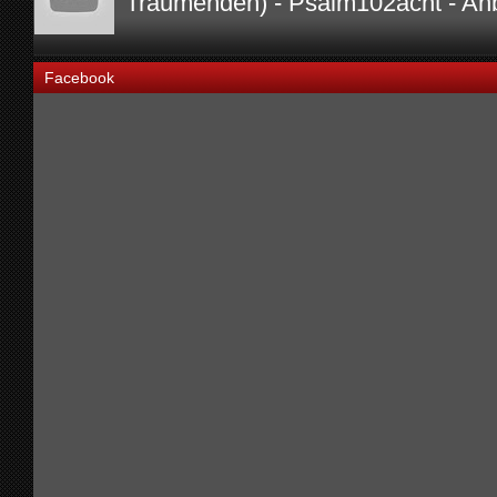
Träumenden) - Psalm102acht - An
Facebook